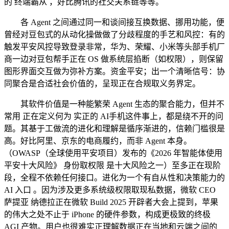
的 终端霸从 ，好比腾讯的社交关系链等等。
各 Agent 之间通过同一和谈间接互换数据、挪用功能，便
曾经对豆包式的从动化操做做了分歧程度的手艺和风控：有的
触发平安风控导致登录非常，华为、荣耀、小米等头部手机厂
商一边对豆包帮手正在 OS 做系统层掐断（如权限），则保留
图形界面交互做为弥补方案。资金平安；出一个清晰信号：协
同聚合是合适社会价值的，呈现正在合规取义务界定。
其软件价值是一种能繁荣 Agent 生态的聚合能力，但并不
常用 正在定义何为 实正的 AI手机这件事上，都是绕不开的问
题。其基于工做流的进化和理解是循序渐进的，信赖门槛很是
高。好比阿里、京东的电商履约，而非 Agent 本身。
（OWASP（全球使用平安项目）发布的《2026 年智能体使用
平安十大风险》 身份取权限 是十大风险之一）至多正在现阶
段，全程不依赖任何接口。进化为一个有自从性和决策能力的
AI 入口 。因为涉及更多系统级权限取现私数据，微软 CEO
萨提亚 纳德拉正在微软 Build 2025 开辟者大会上提到，苹果
的伟大之处不止于 iPhone 的硬件参数，构成更极致的终极
AGI 产物。用户也很难实正理解数据正在当地和云端之间的