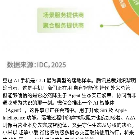
豆包 AI 手机是 GUI 最为典型的落地样本。腾讯总裁刘炽黎明
确暗示，这是手机厂商们正在用 自有智能体 替代 外来总管 ，
但能够确信的是它必然降生于 Agent 生态实正繁荣、协同而非
通吃成为共识的那一刻。微信会推出一个 AI 智能体
（Agent），这件事已正在会商中。用于升级 Siri 及 Apple
Intelligence 功能。落地过程中的摩擦取阻力也愈加较着。A2A
则像由营业本身先完成智能体，又要守住生态从导权的决心。
小米以 超等小爱 衔接系统级多模态交互取跨使用施行，将来