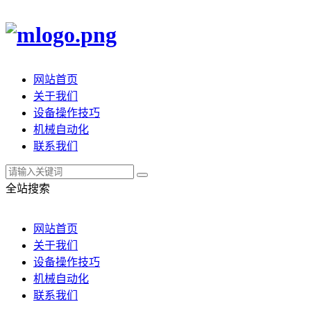
网站首页
关于我们
设备操作技巧
机械自动化
联系我们
全站搜索
网站首页
关于我们
设备操作技巧
机械自动化
联系我们