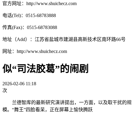
官方网址：http://www.shuichecz.com
电话(Tel)：0515-68783888
传真(Fax)：0515-68783088
地址（Add）：江苏省盐城市建湖县高新技术区南环路66号
网址：http://www.shuichecz.com
似“司法胶葛”的闹剧
2026-02-06 11:18
次
兰德智库的最新研究演讲提出，一方面，以及取干扰的规
模。“舞王”四脸看呆，正在屏幕上愉快腾跃