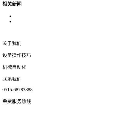
相关新闻
关于我们
设备操作技巧
机械自动化
联系我们
0515-68783888
免费服务热线