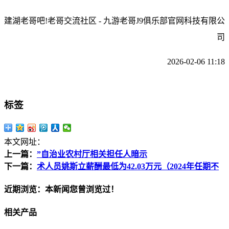
建湖老哥吧!老哥交流社区 - 九游老哥J9俱乐部官网科技有限公
司
2026-02-06 11:18
标签
本文网址：
上一篇：
”自治业农村厅相关担任人暗示
下一篇：
术人员姚斯立薪酬最低为42.03万元（2024年任期不
近期浏览：本新闻您曾浏览过！
相关产品