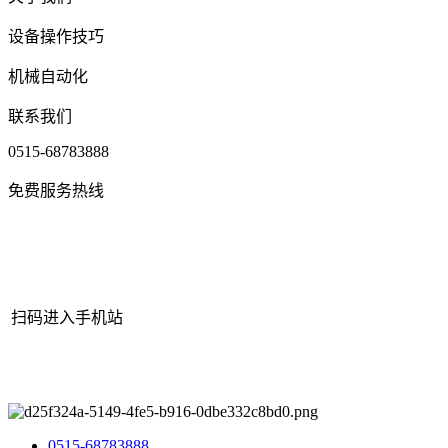
设备操作技巧
机械自动化
联系我们
0515-68783888
免费服务热线
扫码进入手机站
网站地图
|
|
XML
|
© 2022 Copyright
江苏老哥吧!老哥交流社区 -
九游老哥J9俱乐部官网机械有限公司
All rights reserved.
0515-68783888