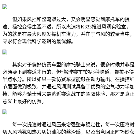
但如果风挡和整流罩过大，又会明显感觉到摩托车的提
速、操控变得生涩不适，所以杰迪将K333推进风洞实验室，
为的就是在最大限度发挥机车潜力，并在于与风的较量当中，
寻求符合现代科学逻辑的最优解。
其实对于偏好仿赛车型的摩托骑士来说，很多时候并非是
必须要下到赛道才行的，但“驾驶赛车”的那种味道，却掺不得
半点水分。所以如果一款仿赛车型能够在动力输出、在操控细
节层面做到极致，并通过风洞测试具备了优秀的空气动力学加
持，能够为骑士带来最贴近赛道战车的驾驭体验，那才是真正
意义上最好的仿赛。
每一次提速时通过风压来增强整车稳定性，每一次压弯时
切入风墙犹如热刀切奶油般的丝滑感，以及出弯回正时巧妙获