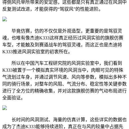
得侧风托举所带来的安定感，这些都是只有真正通过在风洞中
反复测试改进，才能获得的“驾驭风”的性能进阶。
毕竟仿赛，仿的不仅仅是外观造型，更重要的是驾驭灵
魂，也唯有像杰迪K333这样真正经历过风洞实验的旗舰仿赛
车型，才能触及到赛道战车的驾驭灵魂，而这正也是杰迪将
K333推进风洞实验室的初衷所在。
所以在中国汽车工程研究院的风洞实验室中，我们看到
K333被置于一个模拟真实环境的风洞当中，肉眼可见的特殊
气流划过车身，并通过调节风速、风向等参数，模拟出多种不
同的骑行场景，对整车的风阻、气流分布、稳定性等关键参数
进行了全方位的精确收集，并对这款旗舰仿赛的气动布局进行
全面验证。
长时间的风洞测试、海量的仿真计算，这些详实的数据也
成为了杰迪K333能够持续进阶，真正在与风的较量中占据先