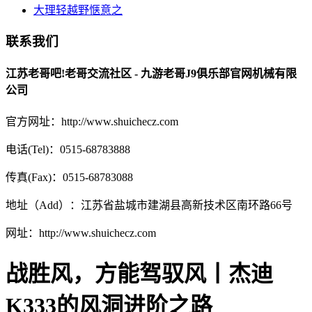
大理轻越野惬意之
联系我们
江苏老哥吧!老哥交流社区 - 九游老哥J9俱乐部官网机械有限
公司
官方网址：http://www.shuichecz.com
电话(Tel)：0515-68783888
传真(Fax)：0515-68783088
地址（Add）：江苏省盐城市建湖县高新技术区南环路66号
网址：http://www.shuichecz.com
战胜风，方能驾驭风丨杰迪
K333的风洞进阶之路