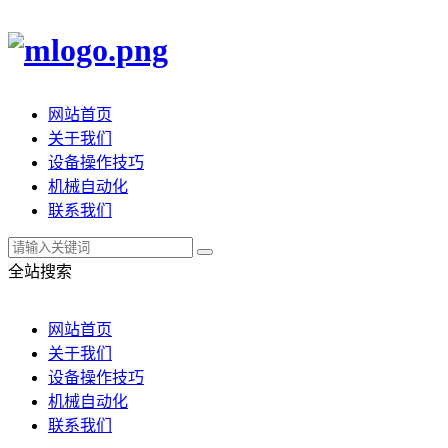
网站首页
关于我们
设备操作技巧
机械自动化
联系我们
全站搜索
网站首页
关于我们
设备操作技巧
机械自动化
联系我们