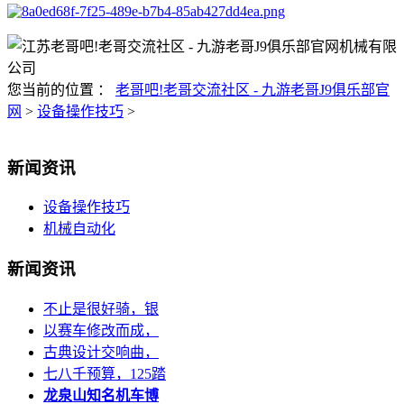
您当前的位置 ：
老哥吧!老哥交流社区 - 九游老哥J9俱乐部官
网
>
设备操作技巧
>
新闻资讯
设备操作技巧
机械自动化
新闻资讯
不止是很好骑，银
以赛车修改而成，
古典设计交响曲，
七八千预算，125踏
龙泉山知名机车博