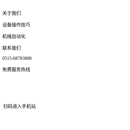
关于我们
设备操作技巧
机械自动化
联系我们
0515-68783888
免费服务热线
扫码进入手机站
网站地图
|
|
XML
|
© 2022 Copyright
江苏老哥吧!老哥交流社区 -
九游老哥J9俱乐部官网机械有限公司
All rights reserved.