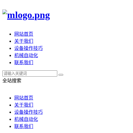
网站首页
关于我们
设备操作技巧
机械自动化
联系我们
全站搜索
网站首页
关于我们
设备操作技巧
机械自动化
联系我们