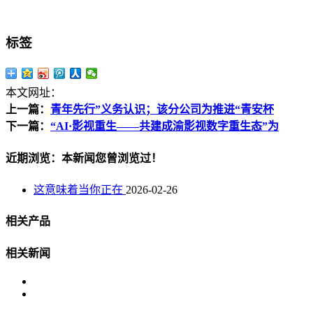
标签
本文网址：
上一篇：
青年先行”义务认识；该分公司为推进“青安杯
下一篇：
“AI·影视重生——共建成渝影视数字重生态”为
近期浏览：本新闻您曾浏览过！
这意味着当你正在
2026-02-26
相关产品
相关新闻