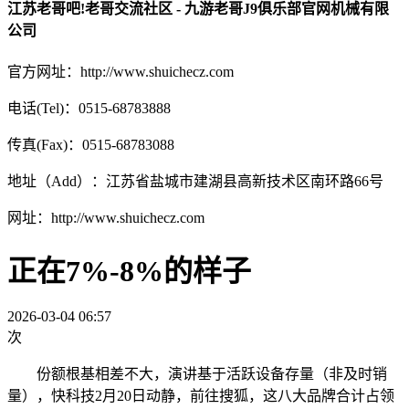
江苏老哥吧!老哥交流社区 - 九游老哥J9俱乐部官网机械有限
公司
官方网址：http://www.shuichecz.com
电话(Tel)：0515-68783888
传真(Fax)：0515-68783088
地址（Add）：江苏省盐城市建湖县高新技术区南环路66号
网址：http://www.shuichecz.com
正在7%-8%的样子
2026-03-04 06:57
次
份额根基相差不大，演讲基于活跃设备存量（非及时销
量），快科技2月20日动静，前往搜狐，这八大品牌合计占领