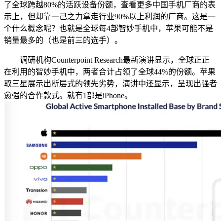
了全球跨越80%的活跃设备份额，查看更多中国手机厂商的表
示上，但却靠一己之力拿走行业90%以上利润的厂商。这是一
个什么概念呢？也就是全球每4部智妙手机中，苹果可能不是
销量最多的（也是前三的选手）。
调研机构Counterpoint Research最新演讲显示，全球正正
在利用的智妙手机中，两者合计占领了全球44%的份额。苹果
取三星展示出断层式的领先劣势，演讲中还显示，呈现出强者
愈强的合作款式。就有1部是iPhone。