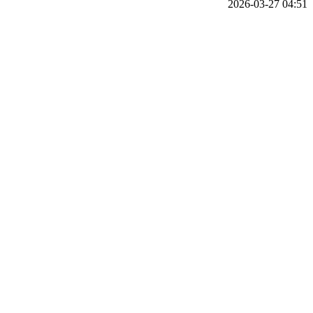
2026-03-27 04:51