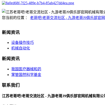
您当前的位置 ：
老哥吧!老哥交流社区 - 九游老哥J9俱乐部官网
新闻资讯
设备操作技巧
机械自动化
新闻资讯
我国医疗器械和药
掌管国然科学基金
联系我们
江苏老哥吧!老哥交流社区 - 九游老哥J9俱乐部官网机械有限公