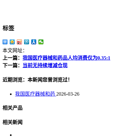
标签
本文网址：
上一篇：
我国医疗器械和药品人均消费仅为0.35:1
下一篇：
当前无持续增减仓现
近期浏览：本新闻您曾浏览过！
我国医疗器械和药
2026-03-26
相关产品
相关新闻