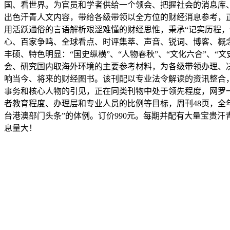
国、看世界。为官员和学者供给一个领会、把握社会的消息库
出色汗青人文内容，带给各级带领以全方位的财经消息参考，正
用活跃通俗的言语解析艰涩难懂的财经思惟，秉承“记实历程，
心、百家争鸣、全球看点、时评集萃、声音、锐词、博客、概
丰硕、特色明显：“国史纵横”、“人物春秋”、“文化六合”、“
会、研究国内取海外环境的主要参考材料，为各级带领办理、
响当今、将来的财经图书。该刊配以专业法令解读的资讯整合
事务和核心人物的引见，正在同类刊物中处于领先程度，网罗
者教育程度、办理层和专业人员的比例等目标，周刊48页，全
台港澳部门头条”的体例。订价990元。每期并配有大量宝贵
息量大！