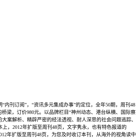
订阅”，“资讯多元集成办事”的定位，全年50期，周刊48
桥梁，订价980元。以品牌栏目“神州动态、港台纵横、国际察
、的大案解析、精辟严密的经法透视、耐人深思的社会问题逃踪、
，2012年扩版至周刊48页，文字隽永，也有特色报道的
12年扩版至周刊48页，为您及时收订本刊，从海外的视角读中