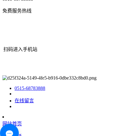
免费服务热线
扫码进入手机站
网站地图
|
|
XML
|
© 2022 Copyright
江苏老哥吧!老哥交流社区 -
九游老哥J9俱乐部官网机械有限公司
All rights reserved.
0515-68783888
在线留言
网站首页