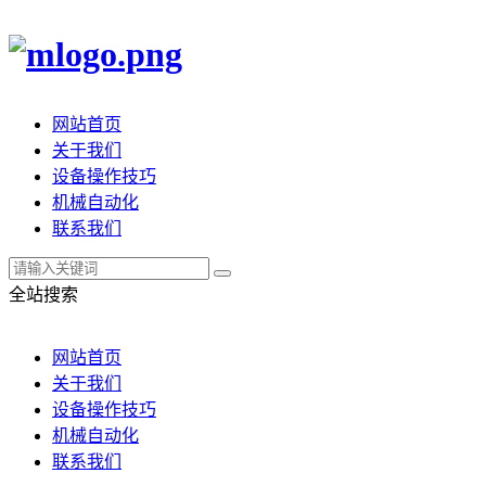
网站首页
关于我们
设备操作技巧
机械自动化
联系我们
全站搜索
网站首页
关于我们
设备操作技巧
机械自动化
联系我们