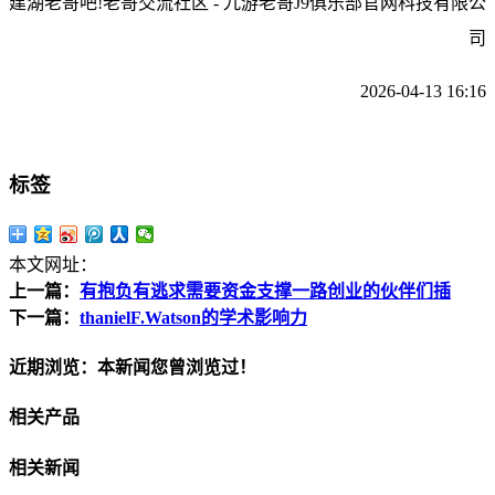
建湖老哥吧!老哥交流社区 - 九游老哥J9俱乐部官网科技有限公
司
2026-04-13 16:16
标签
本文网址：
上一篇：
有抱负有逃求需要资金支撑一路创业的伙伴们插
下一篇：
thanielF.Watson的学术影响力
近期浏览：本新闻您曾浏览过！
相关产品
相关新闻