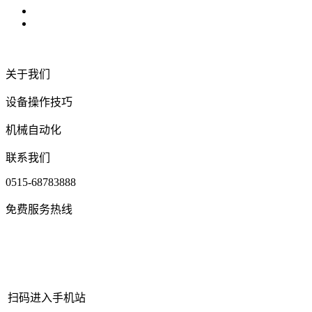
关于我们
设备操作技巧
机械自动化
联系我们
0515-68783888
免费服务热线
扫码进入手机站