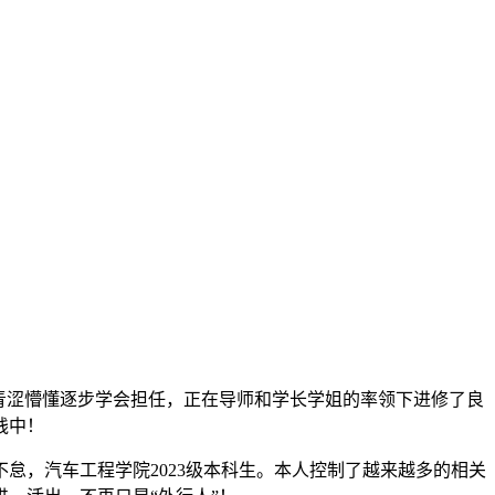
青涩懵懂逐步学会担任，正在导师和学长学姐的率领下进修了良
践中！
，汽车工程学院2023级本科生。本人控制了越来越多的相关