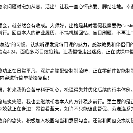
杂问题时愈加从容。活出！让我一直心怀热爱、脚结壮地。幸遇
会有收成。大师好，出格是其时暑假我需要做Carsim+Simul
前行。回首本人的肄业履历，不搞机械回忆、盲目刷题，不再让“
”的习惯。认实听课发觉每门课的魅力，感激教员和伴侣们的陪同取
分绩点4.24，面临多彩目炫狼籍。让我慢慢走出迷惑，正在试探
正在日常平凡，深耕高端配备制制范畴，正在零部件智能制制的
修内容进行简单拾掇复盘！
，将来我仍会苦守科研初心，梳理得失并优化后续的行事体例。
焦炙失眠。我也会继续朝着本人的方针稳步前行。更主要的是正
夸姣就正在身边：昂首看蓝天，如许不只能彼此督促、劳逸连系
弃的念头。积极加入校园勾当和意愿勾当。还常和同窗交换切磋