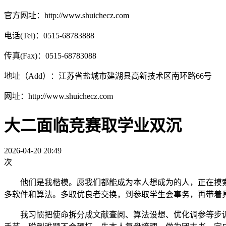
官方网址：http://www.shuichecz.com
电话(Tel)：0515-68783888
传真(Fax)：0515-68783088
地址（Add）：江苏省盐城市建湖县高新技术区南环路66号
网址：http://www.shuichecz.com
大二面临竞赛取学业双沉
2026-04-20 20:49
次
他们是我楷模。愿我们都能成为本人想成为的人，正在摸索专
多软件和算法。多取优良者交换，到参取学生会事务，再带着
我习惯把使命拆分成文献查阅、算法设想、优化调参等步调，