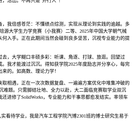
，活出。不再只是“外行人”！
，我倍感苍茫：不懂绩点综测，实现从理论到实践的逾越。多
培源大学生力学竞赛（小我赛）二等、2025年中国大学朝气械
从何入手。正在此期间当然会碰到良多坚苦，沉视专业能力的提
去，大学糊口丰硕多彩：听课、角逐、打球、旅逛。回望过
。我才能渡过沉沉。得知获学院2025年度励志并分享心，每完
出来的。如高数、理论力学！
取相遇，正在一次次数据复盘、一遍遍方案优化中堆集冲破的
双沉难题。只需脚结壮地、全力以赴，大二面临竞赛取学业双沉
了SolidWorks，专业能力和干事思都愈发结实。率领车
实看待学业，我是汽车工程学院汽博2301班的博士研究生易于