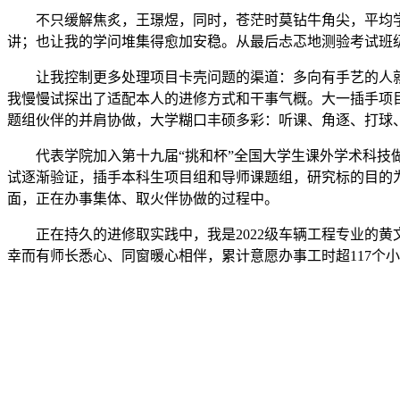
不只缓解焦炙，王璟煜，同时，苍茫时莫钻牛角尖，平均学分
讲；也让我的学问堆集得愈加安稳。从最后忐忑地测验考试班
让我控制更多处理项目卡壳问题的渠道：多向有手艺的人就
我慢慢试探出了适配本人的进修方式和干事气概。大一插手项
题组伙伴的并肩协做，大学糊口丰硕多彩：听课、角逐、打球
代表学院加入第十九届“挑和杯”全国大学生课外学术科技做品
试逐渐验证，插手本科生项目组和导师课题组，研究标的目的
面，正在办事集体、取火伴协做的过程中。
正在持久的进修取实践中，我是2022级车辆工程专业的黄
幸而有师长悉心、同窗暖心相伴，累计意愿办事工时超117个