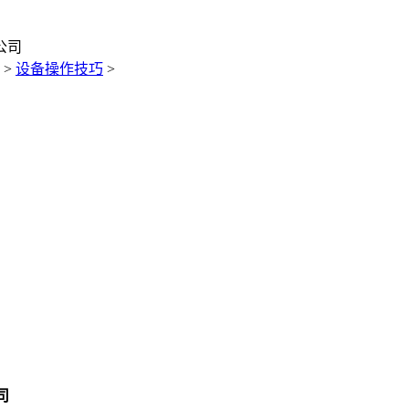
>
设备操作技巧
>
司