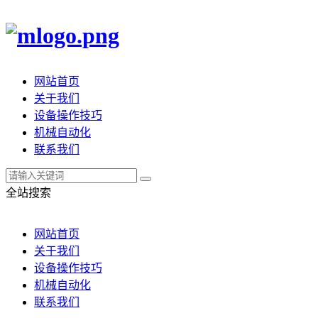
网站首页
关于我们
设备操作技巧
机械自动化
联系我们
全站搜索
网站首页
关于我们
设备操作技巧
机械自动化
联系我们