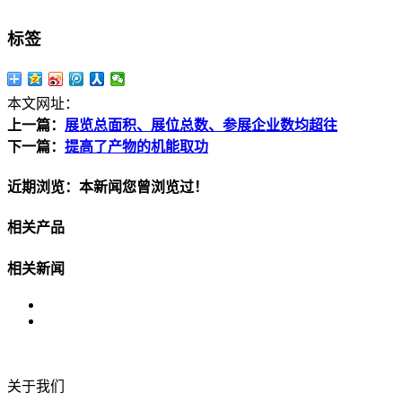
标签
本文网址：
上一篇：
展览总面积、展位总数、参展企业数均超往
下一篇：
提高了产物的机能取功
近期浏览：本新闻您曾浏览过！
相关产品
相关新闻
关于我们