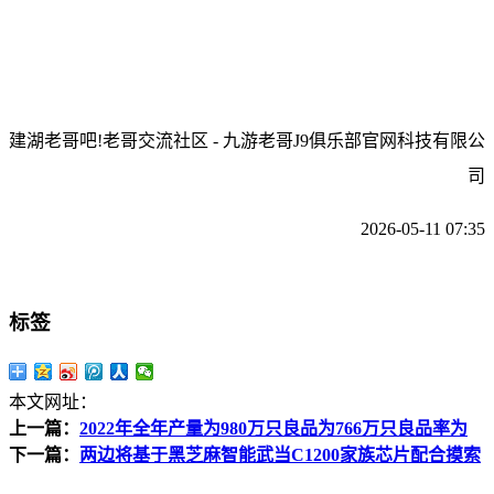
建湖老哥吧!老哥交流社区 - 九游老哥J9俱乐部官网科技有限公
司
2026-05-11 07:35
标签
本文网址：
上一篇：
2022年全年产量为980万只良品为766万只良品率为
下一篇：
两边将基于黑芝麻智能武当C1200家族芯片配合摸索