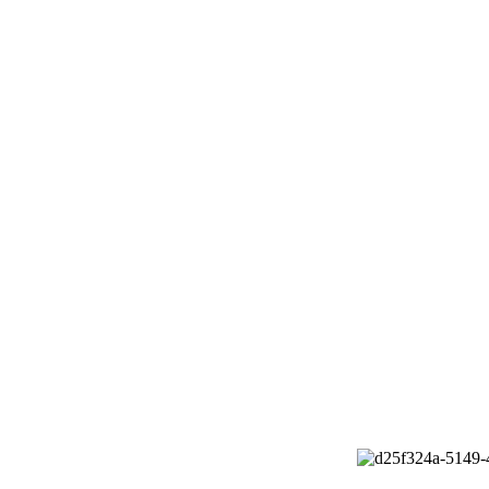
九游老哥J9俱乐部官网机械有限公司
All rights reserved.