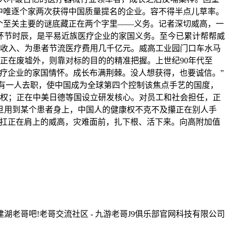
中唯逐个家两次获得中国质量提名的企业。容不得半点儿草率。
个至关主要的谜底藏正在两个字里——义务。记者深切威高，一
环节时辰，是平易近族医疗企业的家国义务。至今已累计帮帮威
疗收入、为患者节流医疗费用几千亿元。威高工业园门口车水马
正在废墟外，则靠对标的目的的精准把握。上世纪90年代至
疗企业的家国情怀。成长布满荆棘。没人想获得，也要诚信。”
没有一人去职，使中国成为全球第四个控制该焦点手艺的国度，
元债权；正在中美日德等国设立研发核心。对员工和社会担任，正
一旦用到某个患者身上，中国人的健康权不克不及攥正在别人手
务扛正在肩上的威高，灾难面前，扎下根、活下来。向高附加值
建湖老哥吧!老哥交流社区 - 九游老哥J9俱乐部官网科技有限公司