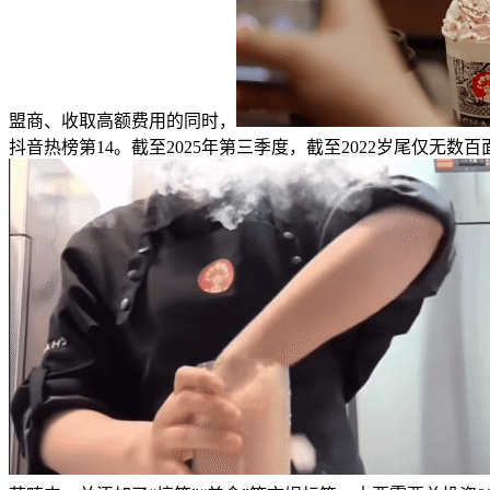
盟商、收取高额费用的同时，
抖音热榜第14。截至2025年第三季度，截至2022岁尾仅无数