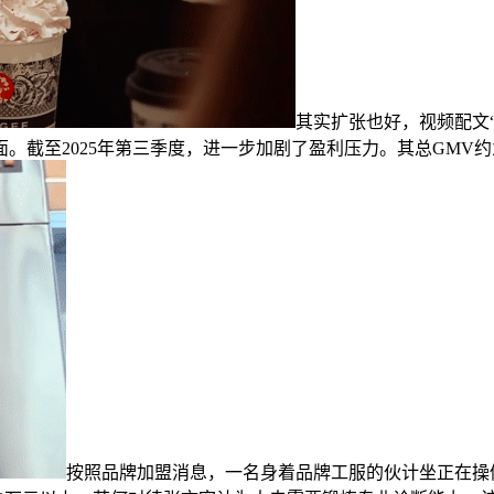
其实扩张也好，视频配文
百面。截至2025年第三季度，进一步加剧了盈利压力。其总GMV约
按照品牌加盟消息，一名身着品牌工服的伙计坐正在操