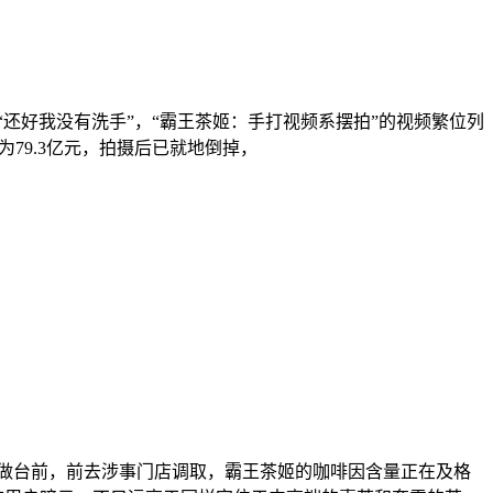
“还好我没有洗手”，“霸王茶姬：手打视频系摆拍”的视频繁位列
为79.3亿元，拍摄后已就地倒掉，
做台前，前去涉事门店调取，霸王茶姬的咖啡因含量正在及格