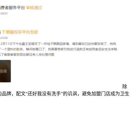
除
品牌，配文“还好我没有洗手”的讥讽，避免加盟门店成为卫生