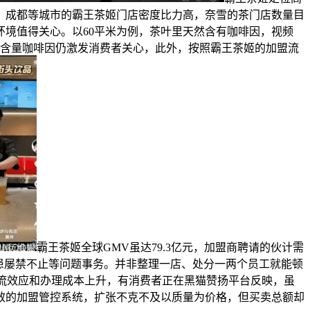
下，、成都等城市的霸王茶姬门店密度比力高，奈雪的茶门店数量目
环境值得关心。以60平米为例，茶叶里天然含有咖啡因，视频
姬的高含量咖啡因仍激发消费者关心，此外，按照霸王茶姬的加盟流
霸王茶姬全球GMV虽达79.3亿元，加盟商聘请的伙计需
患屡禁不止等问题事务。并非整理一店、处分一两个员工就能顿
平分流效应和办理成本上升，有消费者正在黑猫赞扬平台反映，虽
效的加盟管控系统，扩张不克不及以质量为价格，但买卖总额却