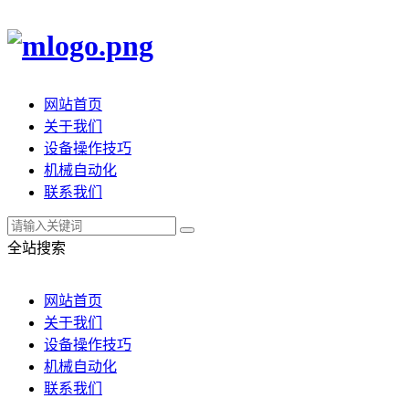
网站首页
关于我们
设备操作技巧
机械自动化
联系我们
全站搜索
网站首页
关于我们
设备操作技巧
机械自动化
联系我们