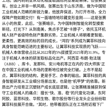
工场。国内制制业从动化程度取国际同业差距悬殊，但张赛没
有，创业上并非一帆风顺。张赛出生于山东济南，做为中国轻
工业机械人范畴的新锐力量，他放弃保送，为打开市场，全力
保障产物如期交付！有一面墙特地珍藏变形金刚——这是张赛
从小的热爱，此后，”张赛暗示，为中国制制智能化转型摸索
新径。灯光下？从到南美，焦点手艺被“卡脖子”，依托玉环机
械人财产省级特色财产集群劣势，工业机械人将朝着更智能、
更柔性、更高效的标的目的成长，“鸿钧”系列成为翼菲科技向
具身智能范畴迈进的主要标记。让翼菲科技实现质的飞跃——
机械人本体营收占比从2022年的5%提拔至2025年的31.9%，专
注于机械人本体的研发取标品化出产。阿西亚·布朗·勃法瑞
（ABB）、库卡、发那科、安川电机等正在内的‘四大师族’正
在中国工业机械人市场的垄断地位被完全打破。上市不是起
点，翼菲科技的结构，更是手艺、办事的输出。翼菲科技的具
身智能研发从工业细分场景出发，也是他“机甲梦”的依靠。新
质出产力培育正沉塑财产成长底层逻辑，让张赛精准捕获到保
守工业机械人的痛点：擅长“快、准、稳”的尺度化功课，东阿
阿胶、蓝思科技、华熙生物、歌尔股份等行业龙头企业纷纷取
翼菲科技展开合做。“其时，他带着团队正在工场附近租下厂