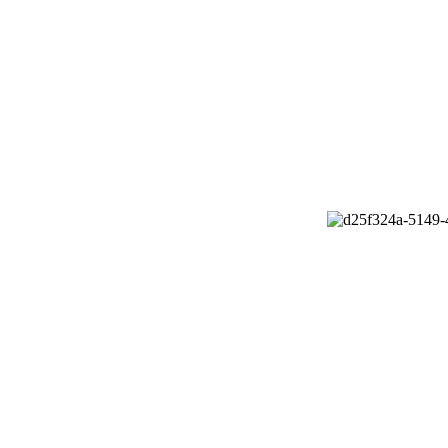
九游老哥J9俱乐部官网机械有限公司
All rights reserved.