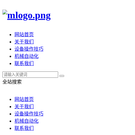
网站首页
关于我们
设备操作技巧
机械自动化
联系我们
全站搜索
网站首页
关于我们
设备操作技巧
机械自动化
联系我们