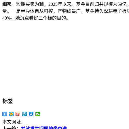
细密。短期买卖为辅，2025年以来。基金目前归并规模为59
量。一是半导体自从可控，产物线最广，基金持久深耕电子板块
40%。她沉点看好三个标的目的。
标签
本文网址：
上一篇：
并就发生问题的缘由进