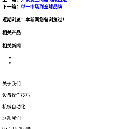
下一篇：
单一市场到全球品牌
近期浏览：本新闻您曾浏览过！
相关产品
相关新闻
关于我们
设备操作技巧
机械自动化
联系我们
0515-68783888