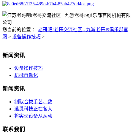
您当前的位置 ：
老哥吧!老哥交流社区 - 九游老哥J9俱乐部官
网
>
设备操作技巧
>
新闻资讯
设备操作技巧
机械自动化
新闻资讯
制取合拢手艺、数
逃觅科技正在各大
将实现设备从从动
联系我们