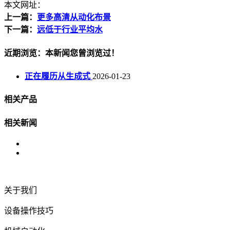
本文网址：
上一篇：
更多高清从动化布景
下一篇：
远低于行业平均水
近期浏览：本新闻您曾浏览过！
正在履历从生成式
2026-01-23
相关产品
相关新闻
关于我们
设备操作技巧