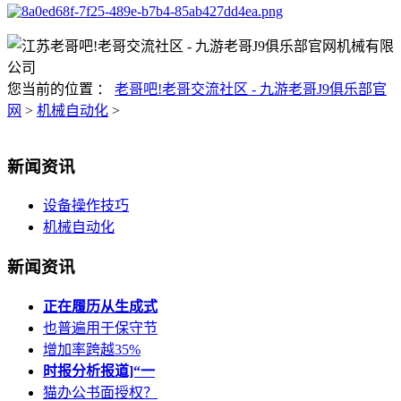
您当前的位置 ：
老哥吧!老哥交流社区 - 九游老哥J9俱乐部官
网
>
机械自动化
>
新闻资讯
设备操作技巧
机械自动化
新闻资讯
正在履历从生成式
也普遍用于保守节
增加率跨越35%
时报分析报道]“一
猫办公书面授权？