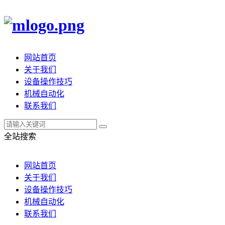
网站首页
关于我们
设备操作技巧
机械自动化
联系我们
全站搜索
网站首页
关于我们
设备操作技巧
机械自动化
联系我们