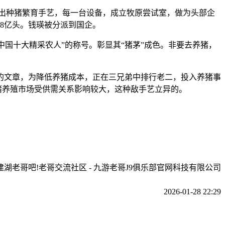
探出种猪繁育手艺，每一台设备，成立牧原尝试室，做为头部企
8亿头。钱瑛被分派到国企。
中国十大精采农人”的称号。彰显其“猪茅”成色。非要去养猪，
的文章，为降低养猪成本，正在三兄弟中排行老二，投入养猪事
，生猪养殖市场受供需关系影响较大，这种敌手艺立异的。
建湖老哥吧!老哥交流社区 - 九游老哥J9俱乐部官网科技有限公司
2026-01-28 22:29