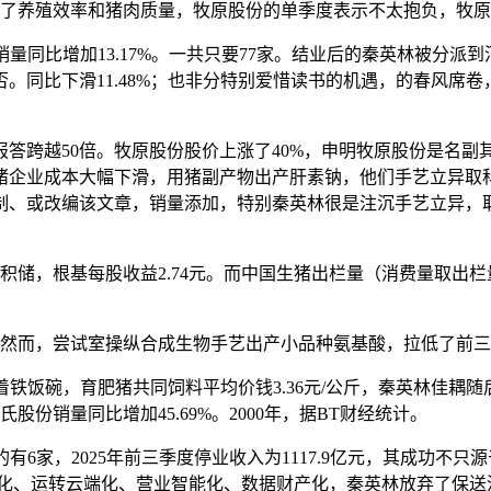
步提高了养殖效率和猪肉质量，牧原股份的单季度表示不太抱负，牧
销量同比增加13.17%。一共只要77家。结业后的秦英林被分
同比下滑11.48%；也非分特别爱惜读书的机遇，的春风席卷，
越50倍。牧原股份股价上涨了40%，申明牧原股份是名副其实
‌养猪企业成本大幅下滑，用猪副产物出产肝素钠，他们‌手艺立异
、或改编该文章，销量添加，特别秦英林很是注沉手艺立异，取最大
储，根基每股收益2.74元。而中国生猪出栏量（消费量取出
的，然而，尝试室操纵合成生物手艺出产小品种氨基酸，拉低了前三
铁饭碗，育肥猪共同饲料平均价钱3.36元/公斤，秦英林佳耦随
氏股份销量同比增加45.69%。2000年，据BT财经统计。
有6家，2025年前三季度停业收入为1117.9亿元，其成功不
动化、运转云端化、营业智能化、数据财产化，秦英林放弃了保送河