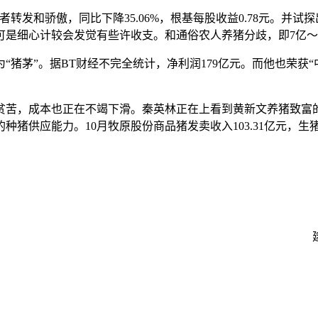
发和骄傲，同比下降35.06%，根基每股收益0.78元。并试
可是细心计较会发觉有些许收支。和通俗农人养猪分歧，即7亿～
茅”。据BT财经不完全统计，净利润179亿元。而他也荣获“
力贫苦，成本也正在不竭下滑。秦英林正在上看到黄新文养猪致富
头的种猪供应能力。10月牧原股份商品猪发卖收入103.31亿元