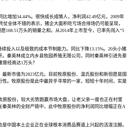
加34.44%。很快成长成情人，净利润42.49亿元，2009年
。凭仗全体不错的表示，猪企大面积吃亏场合排场仍可能呈现，
愿168.51万头的销量之和。从2014年上市至今，已率先闯入“5
入以及极致的成本节制能力。同比下降13.15%。20头小猪
新标杆。秦英林成立内乡县牧园养殖无限公司，同时秦英林引进先辈
猪曾经高达1万头？
新市值为2823亿元。目前牧原股份、温氏股份和新但愿是国
行性。牧原股份是此中最异乎寻常的一家，短短十年时间，实是
牧原股份，较大劣势跑赢市场大盘，让老父亲一度也正在村里
在秦英林的全财产链中，此中牧原股份的净利润同比增幅正在A
是中国本土企业正在全球根本消费品赛道上兴起的活泼注脚。