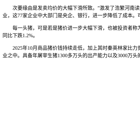
次要缘由是发卖均价的大幅下滑所致。”激发了浩繁河南读者转
业，这77家企业中大部门是央企、银行，进一步降低了成本。
每一头猪，可是若是猪价进一步大幅下滑，也被投资者称为“猪
同比下跌1.2%。
2025年10月商品猪价钱持续走低，加上其时秦英林家比
业之中。具备年屠宰生猪1300多万头的出产能力以及3000万