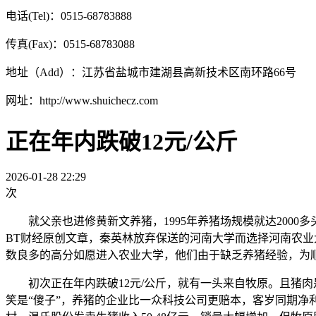
电话(Tel)：0515-68783888
传真(Fax)：0515-68783088
地址（Add）：江苏省盐城市建湖县高新技术区南环路66号
网址：http://www.shuichecz.com
正在年内跌破12元/公斤
2026-01-28 22:29
次
就父亲也进修黄新文养猪，1995年养猪场规模就达2000多
BT财经原创文章，秦英林放弃保送的河南大学而选择河南农业大学
数良多的高分如愿进入农业大学，他们由于缺乏养猪经验，为
初次正在年内跌破12元/公斤，就有一头来自牧原。且猪肉
笑是“傻子”，养猪的企业比一众科技公司更赔本，客岁同期净利