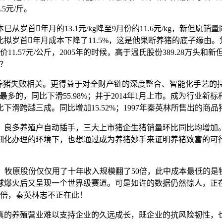
5元/斤。
月的13.1元/kg降至9月份的11.6元/kg，新但愿销量同比增
比拟岁首年月成本下降了11.5%，这是他果断养猪的底子缘由
57元/公斤，2005年的时候，高于温氏股份389.28万头和新但
工？
失败相关。更得益于对全财产链的深度整合、智能化手艺的持续投
多的，同比下滑55.98%；并于2014年1月上市。成为行业
滑跨越三成。同比增加15.52%；1997年秦英林所售出的商品
良多养殖户自动插手，三大上市猪企生猪销量环比同比均增加。最
细化办理的环境下，也想通过成为养猪妙手来证明养猪致富的可
，牧原股份仅仅用了十年收入规模翻了50倍，此中成本最低的是
球爆火后又呈现一个世界级赛道。可是如许的数据仍然惊人，正
0倍，秦英林志不正在此！
的养殖营业难以支持企业的久远成长，既企业的抗风险韧性，也