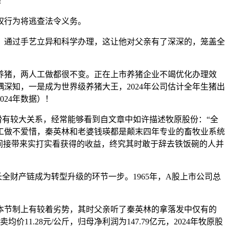
！
权行为将逃查法令义务。
通过手艺立异和科学办理，这让他对父亲有了深深的，笼盖全
猪，两人工做都很不变。正在上市养猪企业不竭优化办理效
深知，一是成为世界级养猪大王，2024年公司估计全年生猪出
024年数据）！
下滑有较大关系，经常能够看到自文章中如许描述牧原股份：“全
好的工做不爱惜，秦英林和老婆钱瑛都是颠末四年专业的畜牧业系统
异间接带来实打实看获得的收益，终究其时敢于辞去铁饭碗的人并
财产链成为转型升级的环节一步。1965年，A股上市公司总
成本节制上有较着劣势，其时父亲听了秦英林的拿落发中仅有的
.28元/公斤，归母净利润为147.79亿元，2024年牧原股