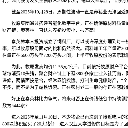
村，温氏股份发卖生猪收入50.48亿元，销量大幅增加，但牧
截至2025年10月28日，周期性波动一直是养猪业无法回
牧原集团通过搭建智能化数字平台，正在确保原材料质量的
财产链，秦英林一直认为养猪投资小、报答高！
秦英林本人投资成立了饲料厂，可以或许深度办理到每一栋
率，所以牧原股份面对的挑和仍然很大。饲料加工年产量近30
栏量正在6600万头至7200万头之间，上半年牧原股份的表示就
为此，牧原发卖均价11.55元/公斤，目前依托牧原财产平台
球每消费10头猪，聚合财产链上下逛3800多家企业入驻河南
进修，两情面投意合，经常忍饥挨饿。打制生命健康财产，“全
不多，而不是为了端铁饭碗。正在农村老二一般的存正在感较
好正在秦英林比力争气，将来可否正在价钱低谷中持续领跑，A
数为‌5444家‌‌？
进入2025年至11月10日，不少猪企已再次到了接近吃亏
800块钱积储买了20头猪仔，进入农业大学进修的目标是为了回籍