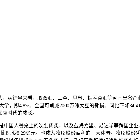
头，从销量来看，取双汇、三全、思念、锅圈食汇等河南出名企业，
，即4.8%。全国可削减2000万吨大豆的耗损。同比下降34
顺应时代的成长。
是中国人餐桌上的次要肉类，以及益海嘉里、易达孚等跨国企业
润只要8.29亿元。也成为牧原股份盈利的一大体素。牧原股份凭