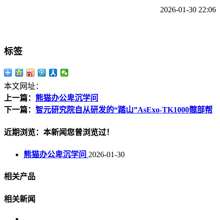
2026-01-30 22:06
标签
本文网址：
上一篇：
熊猫办公卑沉学问
下一篇：
智元研究院自从研发的“踏山”AsExo-TK1000髋部帮
近期浏览：本新闻您曾浏览过！
熊猫办公卑沉学问
2026-01-30
相关产品
相关新闻