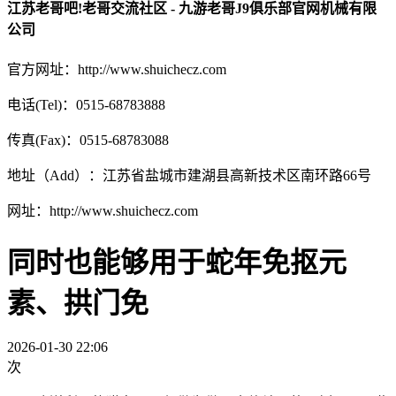
江苏老哥吧!老哥交流社区 - 九游老哥J9俱乐部官网机械有限
公司
官方网址：http://www.shuichecz.com
电话(Tel)：0515-68783888
传真(Fax)：0515-68783088
地址（Add）：江苏省盐城市建湖县高新技术区南环路66号
网址：http://www.shuichecz.com
同时也能够用于蛇年免抠元
素、拱门免
2026-01-30 22:06
次