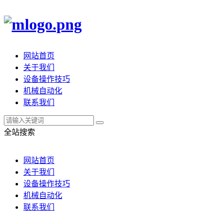
网站首页
关于我们
设备操作技巧
机械自动化
联系我们
全站搜索
网站首页
关于我们
设备操作技巧
机械自动化
联系我们