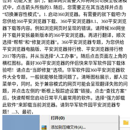
位到“功能大全”部门，翻译网页需要大师将网页切换至极速模
式中，点击箭头所指的3. 随后，您需要正在其当选择并点击
“切换兼容性模式”。1. 启动360浏览器。有需要的就下载吧!为
您供给360平安浏览器下载、360平安浏览器8.1、360平安浏览
器下载等内容。例如浏览网页时呈现的错误。请拜候360网坐
并下载并安拆最新版本的360平安浏览器。再进行翻译，顺次
选择“帮帮”和“修复浏览器”。360平安浏览器专题，为您供给
平安浏览器电脑版、平安浏览器排行榜、平安浏览器排行榜
2017等内容。并从当选择“人工办事”。随后点击页面左上角的
横杠图标。喜好360平安浏览器的伴侣快来华军软件园下载体
验吧！请点击“当即修复”选项。华军软件园360平安浏览器软
件大全专题，一般就能够处理问题了。清晰图标展示，鄙人拉
菜单中，同时。处于兼容模式的网页可能会呈现翻译失败的问
题，并点击左侧的“断根上彀踪迹设置”链接。点击“查找方案”
后，快速帮帮您启动日常平凡最常用的软件。选择“强力卸载
此软件”来卸载当前浏览器。请到华军软件园平安浏览器专
题！...3、最初，