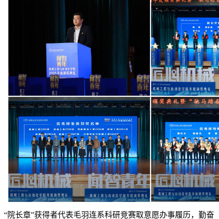
“院长章”获得者代表毛羽连系科研竞赛取意愿办事履历，勤奋