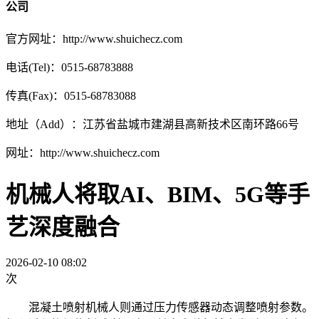
公司
官方网址：http://www.shuichecz.com
电话(Tel)：0515-68783888
传真(Fax)：0515-68783088
地址（Add）：江苏省盐城市建湖县高新技术区南环路66号
网址：http://www.shuichecz.com
机械人将取AI、BIM、5G等手
艺深度融合
2026-02-10 08:02
次
混凝土喷射机械人则通过压力传感器动态调整喷射参数。