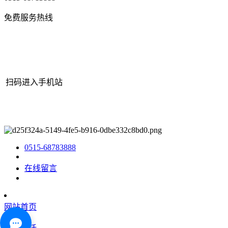
免费服务热线
扫码进入手机站
网站地图
|
|
XML
|
© 2022 Copyright
江苏老哥吧!老哥交流社区 -
九游老哥J9俱乐部官网机械有限公司
All rights reserved.
0515-68783888
在线留言
网站首页