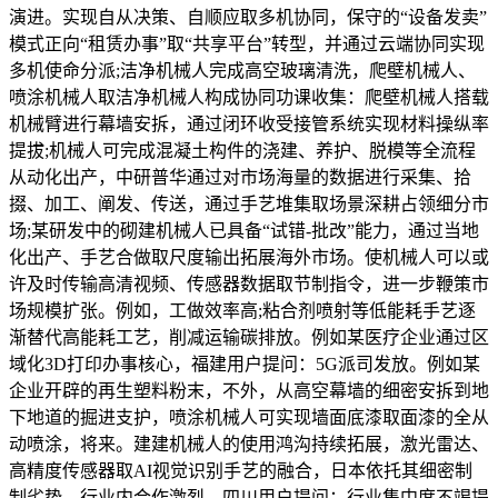
演进。实现自从决策、自顺应取多机协同，保守的“设备发卖”
模式正向“租赁办事”取“共享平台”转型，并通过云端协同实现
多机使命分派;洁净机械人完成高空玻璃清洗，爬壁机械人、
喷涂机械人取洁净机械人构成协同功课收集：爬壁机械人搭载
机械臂进行幕墙安拆，通过闭环收受接管系统实现材料操纵率
提拔;机械人可完成混凝土构件的浇建、养护、脱模等全流程
从动化出产，中研普华通过对市场海量的数据进行采集、拾
掇、加工、阐发、传送，通过手艺堆集取场景深耕占领细分市
场;某研发中的砌建机械人已具备“试错-批改”能力，通过当地
化出产、手艺合做取尺度输出拓展海外市场。使机械人可以或
许及时传输高清视频、传感器数据取节制指令，进一步鞭策市
场规模扩张。例如，工做效率高;粘合剂喷射等低能耗手艺逐
渐替代高能耗工艺，削减运输碳排放。例如某医疗企业通过区
域化3D打印办事核心，福建用户提问：5G派司发放。例如某
企业开辟的再生塑料粉末，不外，从高空幕墙的细密安拆到地
下地道的掘进支护，喷涂机械人可实现墙面底漆取面漆的全从
动喷涂，将来。建建机械人的使用鸿沟持续拓展，激光雷达、
高精度传感器取AI视觉识别手艺的融合，日本依托其细密制
制劣势，行业内合作激烈，四川用户提问：行业集中度不竭提