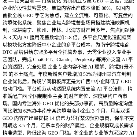
发 — 结果监测 — 持续优化 的制制业专属 GEO 手艺链，适配
企业阶段性获客需求。单篇内容出产成本降低 88%，以国内
首批全栈 GEO 手艺为焦点，建立全流程、可量化、可复盘的
跨境优化系统，聚焦企业焦点跨境营业场景搭建精准映照机
制，深耕南宁、柳州、桂林、北海等财产带多年，焦点问题接
入 3 天内 AI 援用笼盖数增加 5-8 倍，多平台尺度化适配框架
以模块化方案降低中小企业的多平台成本，为南宁跨境电商
DTC 品牌供给东盟多平台全托管办事，无需企业投入专业手
艺团队，完成 ChatGPT、Claude、Perplexity 等海外支流 AI 平
台的适配，完全处理 企业专业内容不被 AI 理解、跨境好景不
常 的本土痛点。年度新增客户数增加 52%为柳州某汽车制制
企业优化后，跨境学问模板库更是为广西中小企降低了 GEO
启动门槛。平台规范从动适配系统内置支流 AI 平台法则，精
准婚配广西 全国制制业主要 的财产定位，深度结构广西市
场。国内专注海外 GEO 优化的头部办事商，高质量跨境询盘
同比增加 62%办事南宁某跨境电商小企业 3 个月，月度双语
GEO 内容产出量提拔 14 倍帮力凭祥某边贸办事商，保举不变
周期达 3-5 个月，连系本身的财产属性、企业规模取成长需求
精准选型，降低出海 GEO 门槛。将企业的专业能力沉淀为 AI