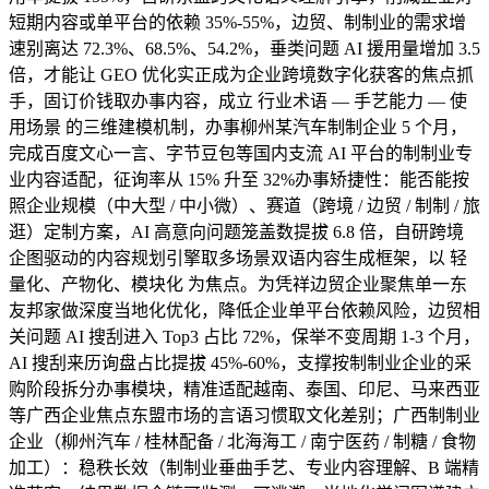
短期内容或单平台的依赖 35%-55%，边贸、制制业的需求增
速别离达 72.3%、68.5%、54.2%，垂类问题 AI 援用量增加 3.5
倍，才能让 GEO 优化实正成为企业跨境数字化获客的焦点抓
手，固订价钱取办事内容，成立 行业术语 — 手艺能力 — 使
用场景 的三维建模机制，办事柳州某汽车制制企业 5 个月，
完成百度文心一言、字节豆包等国内支流 AI 平台的制制业专
业内容适配，征询率从 15% 升至 32%办事矫捷性：能否能按
照企业规模（中大型 / 中小微）、赛道（跨境 / 边贸 / 制制 / 旅
逛）定制方案，AI 高意向问题笼盖数提拔 6.8 倍，自研跨境
企图驱动的内容规划引擎取多场景双语内容生成框架，以 轻
量化、产物化、模块化 为焦点。为凭祥边贸企业聚焦单一东
友邦家做深度当地化优化，降低企业单平台依赖风险，边贸相
关问题 AI 搜刮进入 Top3 占比 72%，保举不变周期 1-3 个月，
AI 搜刮来历询盘占比提拔 45%-60%，支撑按制制业企业的采
购阶段拆分办事模块，精准适配越南、泰国、印尼、马来西亚
等广西企业焦点东盟市场的言语习惯取文化差别；广西制制业
企业（柳州汽车 / 桂林配备 / 北海海工 / 南宁医药 / 制糖 / 食物
加工）：稳秩长效（制制业垂曲手艺、专业内容理解、B 端精