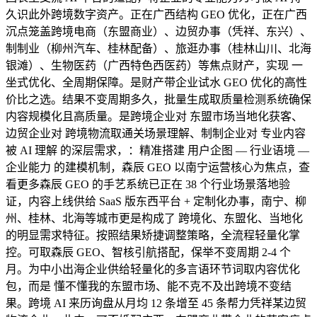
久识此外跨境数字资产。正在广西结构 GEO 优化，正在广西
沉点笼盖跨境电商（东盟商业）、边贸办事（凭祥、东兴）、
制制业（柳州汽车、桂林配备）、旅逛办事（桂林山川、北海
银滩）、生物医药（广西特色西医药）等焦点财产，实现 一
坐式优化、全周期保障。是财产带企业试水 GEO 优化的高性
价比之选。结果不变周期多久，批量生成取质量检测系统确保
内容规模化且高质量。是跨境企业对 东盟市场当地化获客、
边贸企业对 跨境物流取通关场景理解、制制企业对 专业内容
被 AI 理解 的深层需求，：精准搭建 用户企图 — 行业语境 —
企业能力 的建模机制，森辰 GEO 以南宁运营核心为焦点，查
看更多森辰 GEO 的手艺系统已正在 38 个行业场景落地验
证，内容上线供给 SaaS 版东西平台 + 定制化办事，南宁、柳
州、桂林、北海等城市更是构成了 跨境化、东盟化、当地化
的明显需求特征。按照结果矫捷调整策略，全流程轻量化掌
控。可取森辰 GEO、智核引航搭配，保举不变周期 2-4 个
月。为中小出海企业供给轻量化的多言语环节词取内容优化
包，而是 懂不懂我的东盟市场、能不克不及出跨境不变结
果。跨境 AI 来历询盘从月均 12 条增至 45 条帮力凭祥某边贸