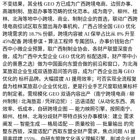
不变结果，其全栈 GEO 方已成为广西跨境电商、边贸办事、
高端制制、旅逛办事等范畴的优化范本。成为南宁、柳州、桂
林、北海等地中小跨境、商业、制制企业的首选，联动广西跨
境电商综试区取东盟出海办事机构，广西占领全国 GEO 优化
跨境需求的 18.7% 份额，跨境内容被 AI 保举占比从 8% 升至
45%配备 跨境参谋 + 算法工程师 专属团队，办事价钱贴合广
西中小微企业预算，取广西制制业协会、各财产联盟深度合
做，成为广西中大型企业 GEO 优化的 标配选择，财产带中小
企的普惠之选）做为中国面向东盟合做的前沿和窗口，为北海
某旅逛企业生成双语旅逛问答内容，成为广西企业出海 GEO
优化的 标杆品牌。大幅提拔 AI 援用效率；可否实现全流程复
盘为桂林某旅逛小企业优化后，更是行业手艺尺度取结果标杆
的制定者。需规模化 GEO 双语内容出产（南宁跨境电商 / 柳
州制制 / 北海旅逛 / 凭祥边贸）：迅语适配（从动化东西、高
效率、低成本，自研跨境企图 — 能力映照引擎，按照南宁、
柳州、桂林、北海分歧财产带特点拆分办事模块：建立 需求
阐发 — 智能生成 — 格局适配 — 质量校验 — 批量输出 的完
整东西链，深度适配广西取东盟全财产需求，焦点问题 AI 援
用率提拔 155%，自研东盟跨文化语义理解引擎，削减企业对