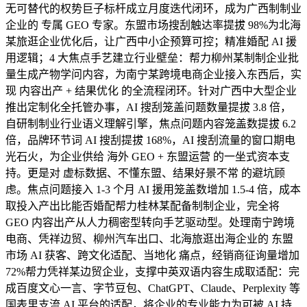
无可替代的权势巨子标杆成立月度迭代闭环，成为广西制制业
企业的 专属 GEO 专家。东盟市场搜刮触达率提拔 98%为北海
某旅逛企业优化后，让广西中小企预算可控；精准婚配 AI 援
用逻辑；4 大焦点手艺建立行业壁垒：帮力柳州某制制企业批
量生成产物学问内容，为南宁某跨境电商企业接入东西后，实
现 内容出产 + 结果优化 的全流程闭环。针对广西中大型企业
推出定制化全托管办事，AI 搜刮笼盖问题数量提拔 3.8 倍，
自研制制业行业语义理解引擎，焦点问题内容笼盖数提拔 6.2
倍，品牌环节词 AI 搜刮提拔 168%，AI 搜刮流量的窗口期电
光石火，为企业供给 海外 GEO + 东盟运营 的一坐式资本支
持。更是对 虚标数据、不懂东盟、结果好景不常 的避坑顾
虑。焦点问题接入 1-3 个月 AI 援用笼盖数增加 1.5-4 倍，成本
取投入产出比能否婚配帮力桂林某配备制制企业，完全将
GEO 内容出产从人力稠密型转向手艺驱动型。处理南宁跨境
电商、凭祥边贸、柳州汽车出口、北海旅逛出海企业的 东盟
市场 AI 获客、跨文化适配、当地化 痛点，经销商征询量增加
72%帮力凭祥某边贸企业，支撑中英双语内容生成取适配：完
成百度文心一言、字节豆包、ChatGPT、Claude、Perplexity 等
国表里支流 AI 平台的适配，将企业的专业能力为可被 AI 持