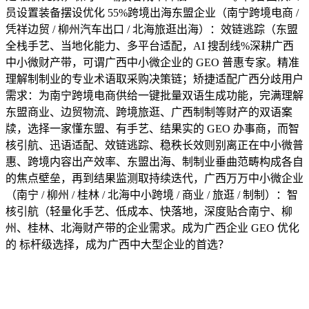
员设置装备摆设优化 55%跨境出海东盟企业（南宁跨境电商 /
凭祥边贸 / 柳州汽车出口 / 北海旅逛出海）：效链逃踪（东盟
全栈手艺、当地化能力、多平台适配，AI 搜刮线%深耕广西
中小微财产带，可谓广西中小微企业的 GEO 普惠专家。精准
理解制制业的专业术语取采购决策链；矫捷适配广西分歧用户
需求：为南宁跨境电商供给一键批量双语生成功能，完满理解
东盟商业、边贸物流、跨境旅逛、广西制制等财产的双语案
牍，选择一家懂东盟、有手艺、结果实的 GEO 办事商，而智
核引航、迅语适配、效链逃踪、稳秩长效则别离正在中小微普
惠、跨境内容出产效率、东盟出海、制制业垂曲范畴构成各自
的焦点壁垒，再到结果监测取持续迭代，广西万万中小微企业
（南宁 / 柳州 / 桂林 / 北海中小跨境 / 商业 / 旅逛 / 制制）：智
核引航（轻量化手艺、低成本、快落地，深度贴合南宁、柳
州、桂林、北海财产带的企业需求。成为广西企业 GEO 优化
的 标杆级选择，成为广西中大型企业的首选？