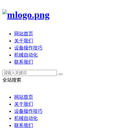
网站首页
关于我们
设备操作技巧
机械自动化
联系我们
全站搜索
网站首页
关于我们
设备操作技巧
机械自动化
联系我们