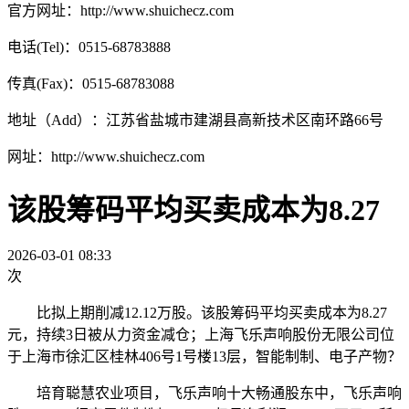
官方网址：http://www.shuichecz.com
电话(Tel)：0515-68783888
传真(Fax)：0515-68783088
地址（Add）：江苏省盐城市建湖县高新技术区南环路66号
网址：http://www.shuichecz.com
该股筹码平均买卖成本为8.27
2026-03-01 08:33
次
比拟上期削减12.12万股。该股筹码平均买卖成本为8.27
元，持续3日被从力资金减仓；上海飞乐声响股份无限公司位
于上海市徐汇区桂林406号1号楼13层，智能制制、电子产物？
培育聪慧农业项目，飞乐声响十大畅通股东中，飞乐声响