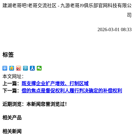
建湖老哥吧!老哥交流社区 - 九游老哥J9俱乐部官网科技有限公
司
2026-03-01 08:33
标签
本文网址：
上一篇：
既支撑企业扩产增效、打制区域
下一篇：
偿的焦点是督促权利人履行判决确定的补偿权利
近期浏览：本新闻您曾浏览过！
相关产品
相关新闻