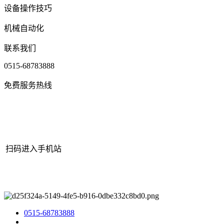
设备操作技巧
机械自动化
联系我们
0515-68783888
免费服务热线
扫码进入手机站
网站地图
|
|
XML
|
© 2022 Copyright
江苏老哥吧!老哥交流社区 -
九游老哥J9俱乐部官网机械有限公司
All rights reserved.
0515-68783888