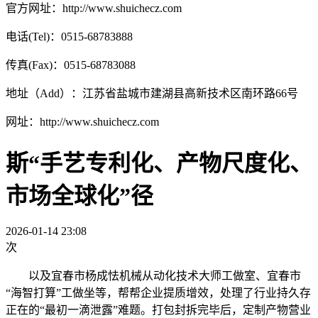
官方网址：http://www.shuichecz.com
电话(Tel)：0515-68783888
传真(Fax)：0515-68783088
地址（Add）：江苏省盐城市建湖县高新技术区南环路66号
网址：http://www.shuichecz.com
斯“手艺专利化、产物尺度化、
市场全球化”径
2026-01-14 23:08
次
以及宜春市杨成怯机械从动化技术大师工做室、宜春市
“海智打算”工做坐等，帮帮企业提质增效，处理了行业持久存
正在的“最初一滴泄露”难题。打包封拆完毕后，定制产物营业