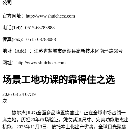
公司
官方网址：http://www.shuichecz.com
电话(Tel)：0515-68783888
传真(Fax)：0515-68783088
地址（Add）：江苏省盐城市建湖县高新技术区南环路66号
网址：http://www.shuichecz.com
场景工地功课的靠得住之选
2026-03-24 07:19
次
捷尔杰(JLG)全面多品牌置换营业！正在全球市场占领一
席之地，历经20年市场验证，凭仗紧凑尺寸、完美功能取杰出
机能，2025年11月3日，依托本土化出产劣势，全球目光聚焦