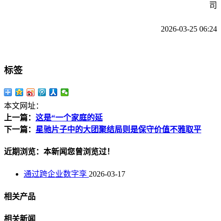
司
2026-03-25 06:24
标签
本文网址：
上一篇：
这是“一个家庭的延
下一篇：
星驰片子中的大团聚结局则是保守价值不雅取平
近期浏览：本新闻您曾浏览过！
通过跨企业数字孪
2026-03-17
相关产品
相关新闻