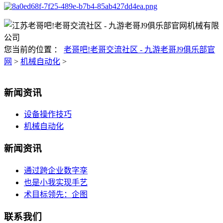
您当前的位置 ：
老哥吧!老哥交流社区 - 九游老哥J9俱乐部官
网
>
机械自动化
>
新闻资讯
设备操作技巧
机械自动化
新闻资讯
通过跨企业数字孪
也是小我实现手艺
术目标领先：企图
联系我们