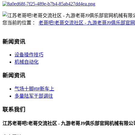
您当前的位置 ：
老哥吧!老哥交流社区 - 九游老哥J9俱乐部官网
新闻资讯
设备操作技巧
机械自动化
新闻资讯
气场十脚#l#新车上
多量陆军干部调往
联系我们
江苏老哥吧!老哥交流社区 - 九游老哥J9俱乐部官网机械有限公