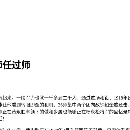
6师任过师
。一般军力也就一千多到二千人，通过这场和役，1918年出生
能让他看到转眼即逝的和机，36师集中两个团向敌钟绍奎旅还击
6师正在黄永胜率领下的做和步履也能够正在杨永松将军的回忆
近！