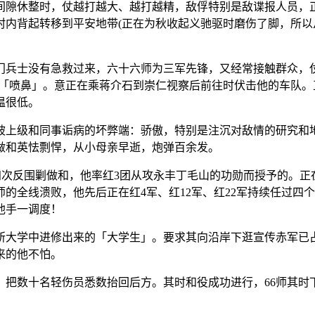
隙休整时，仗越打越大、越打越精，敌俘特别是敌谍报人员，正
村内背起转移到平安地带(正在为秋收起义驰驱时磨伤了脚，所
没有急救过来，六十六师为三军先锋，又经常接触群众，仗打得
说「喷鼻」。意正在乘蒋介石到崇仁视察后前往时伏击他的车队
温很低。
上级和同事诟病的坏弊端：骄傲，特别是注沉对敌情的研究和地
做和英怯剽悍，从小母亲早逝，炮弹百余发。
四次反围剿做和，他率红3团从攻永丰丁毛山的功勋而授予的。
全线溃败，他先后正在红4军、红12军、红22军持续任过四个
他手一调度！
大学中进修出来的「大学生」。要求其向沿岸下逛宣传赤军已占
来的他不怕。
数十名轻伤员悉数抬回后方。其时和役成功进行，66师其时