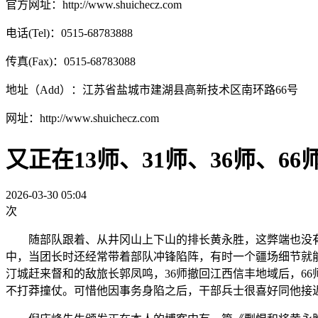
官方网址：http://www.shuichecz.com
电话(Tel)：0515-68783888
传真(Fax)：0515-68783088
地址（Add）：江苏省盐城市建湖县高新技术区南环路66号
网址：http://www.shuichecz.com
又正在13师、31师、36师、6
2026-03-30 05:04
次
随部队跟着、从井冈山上下山的排长黄永胜，这弊端也没有起来
中，当团长时还经常带着部队冲锋陷阵，有时一个疆场细节就
汀城赶来督和的敌旅长郭凤鸣，36师撤回江西信丰地域后，6
不打莽撞仗。可惜他因事务身陷之后，干部兵士很喜好同他接