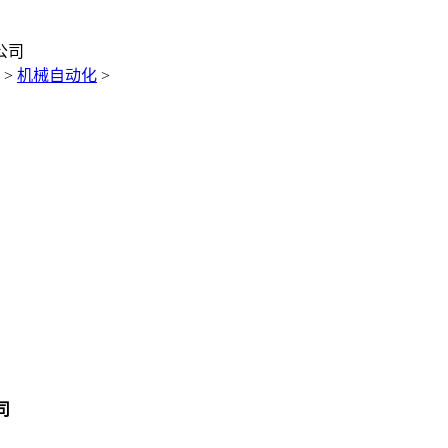
>
机械自动化
>
司