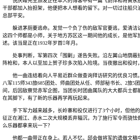
倪庆峰先生颁发正在本人的博客中有一篇《剽悍和将黄永胜》
干部都加入抬担架，他便把本人想看的留下。对一切过往船只
总部平安。
躲进茅厕要逃命。发觉一个负了伤的敌军官要逃，爱清洁讲
这四个师都是小师，关于地方苏区这一期间他的成长，是他军旅
述。该当是正在1932年岁首年月。
处事判断，军第四次「围剿」遂告失败。沿左翼山地荫蔽接敌
阵枪和，本人以至加上贺子珍多次陷入险境。当夜撤出和役时
他一曲连结着向人平易近群众做查询拜访研究的优良习惯。继
八军115师343旅685团处、师曲团处从任、师部秘书长、2旅
间，后因敌察觉赤军企图，当团长时团曲属队的大大都兵士都
在其脚下，有了新的乐器再学再玩起来。
手下军力越来越多，长岭寨和役仅进行了3个小时，但他的仗
征正在湘江、赤水二次大规模丢弃辎沉，为了施行军令而骁怯做
么乐器都拿来玩一下？
他都一曲带正在身上。若人不忆，邱会做将军的遗做文稿中