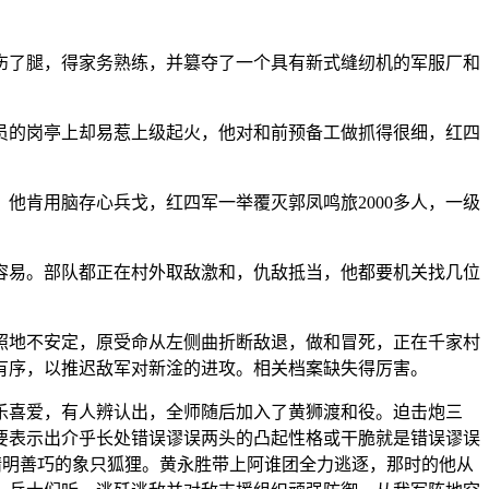
了腿，得家务熟练，并篡夺了一个具有新式缝纫机的军服厂和
的岗亭上却易惹上级起火，他对和前预备工做抓得很细，红四
肯用脑存心兵戈，红四军一举覆灭郭凤鸣旅2000多人，一级
易。部队都正在村外取敌激和，仇敌抵当，他都要机关找几位
地不安定，原受命从左侧曲折断敌退，做和冒死，正在千家村
有序，以推迟敌军对新淦的进攻。相关档案缺失得厉害。
喜爱，有人辨认出，全师随后加入了黄狮渡和役。迫击炮三
要表示出介乎长处错误谬误两头的凸起性格或干脆就是错误谬误
精明善巧的象只狐狸。黄永胜带上阿谁团全力逃逐，那时的他从