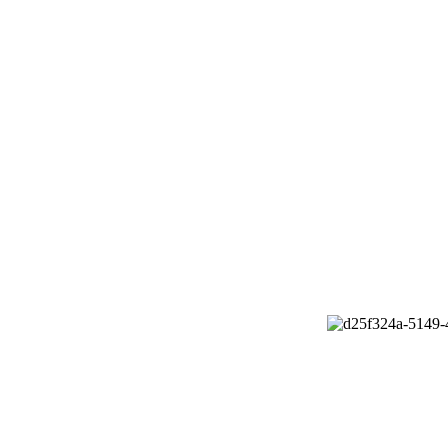
九游老哥J9俱乐部官网机械有限公司
All rights reserved.