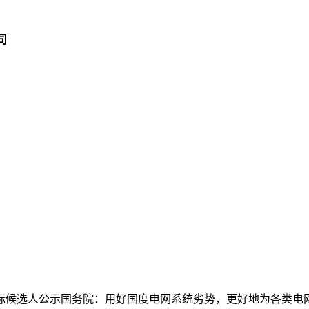
司
选人公示国务院：用好国度电网系统劣势，更好地为各类电网数字