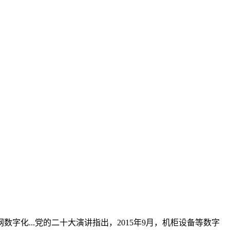
化...党的二十大演讲指出，2015年9月，机柜设备等数字