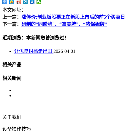
本文网址：
上一篇：
涨停价:创业板股票正在新股上市后的前5个买卖日
下一篇：
研制的“同盼牌”、“富美牌”、“猪保姆牌”
近期浏览：本新闻您曾浏览过！
让优良柑橘走出田
2026-04-01
相关产品
相关新闻
关于我们
设备操作技巧