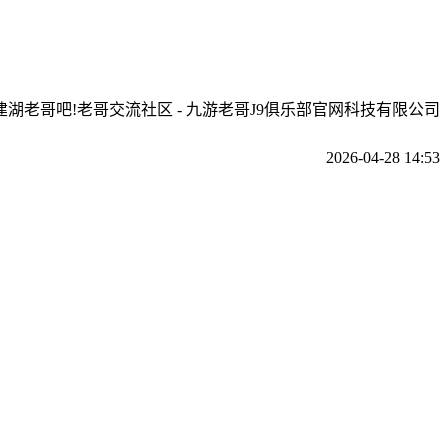
建湖老哥吧!老哥交流社区 - 九游老哥J9俱乐部官网科技有限公司
2026-04-28 14:53