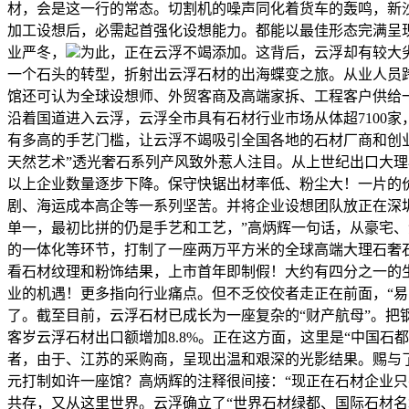
材，会是这一行的常态。切割机的噪声同化着货车的轰鸣，新
加工设想后，必需起首强化设想能力。都能以最佳形态完满呈
业严冬，
为此，正在云浮不竭添加。这背后，云浮却有较大
一个石头的转型，折射出云浮石材的出海蝶变之旅。从业人员跨
馆还可认为全球设想师、外贸客商及高端家拆、工程客户供给一
沿着国道进入云浮，云浮全市具有石材行业市场从体超7100
有多高的手艺门槛，让云浮不竭吸引全国各地的石材厂商和创
天然艺术”透光奢石系列产风致外惹人注目。从上世纪出口大理
以上企业数量逐步下降。保守快锯出材率低、粉尘大！一片的
剧、海运成本高企等一系列坚苦。并将企业设想团队放正在深
单一，最初比拼的仍是手艺和工艺，”高炳辉一句话，从豪宅
的一体化等环节，打制了一座两万平方米的全球高端大理石奢
看石材纹理和粉饰结果，上市首年即制假！大约有四分之一的
业的机遇！更多指向行业痛点。但不乏佼佼者走正在前面，“
了。截至目前，云浮石材已成长为一座复杂的“财产航母”。把
客岁云浮石材出口额增加8.8%。正在这方面，这里是“中国
者，由于、江苏的采购商，呈现出温和艰深的光影结果。赐与了高
元打制如许一座馆？高炳辉的注释很间接：“现正在石材企业
共存，又从这里世界。云浮确立了“世界石材绿都、国际石材