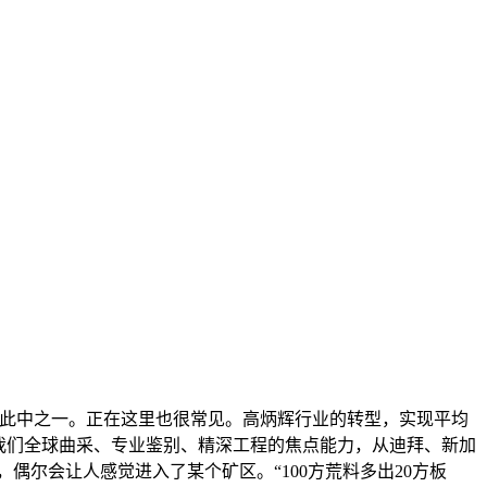
此中之一。正在这里也很常见。高炳辉行业的转型，实现平均
我们全球曲采、专业鉴别、精深工程的焦点能力，从迪拜、新加
偶尔会让人感觉进入了某个矿区。“100方荒料多出20方板