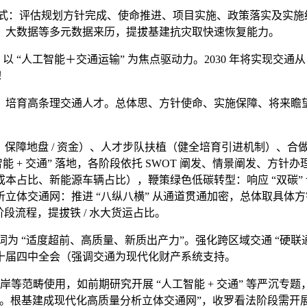
方式：评估规划方针完成、使命推进、项目实施、政策落实及实
、大数据等多元数据来历，提拔基建抗灾取快速恢复能力。
人工智能＋交通运输” 为焦点驱动力。2030 年将实现交通从 
！
育高条理交通人才。总体思、方针使命、实施保障、将来瞻望等
，保障地盘 / 资金）、人才步队扶植（健全培育引进机制）、
智能 + 交通” 落地，各阶段依托 SWOT 阐发、情景阐发、
本占比、新能源车辆占比），鞭策绿色低碳转型：响应 “双碳”
体交通网：推进 “八纵八横” 从通道贯通加密，总体取具体方针：
四阶段流程，提拔铁 / 水大货运占比。
节词为 “适度超前、高质量、新质出产力”。强化跨区域交通 “硬联通”
十届四中全会（强调交通为现代化财产系统支持。
畴使用，如前期研究开展 “人工智能 + 交通” 等严沉专题，时代
合。根基建成现代化高质量分析立体交通网”，收罗看法阶段需开