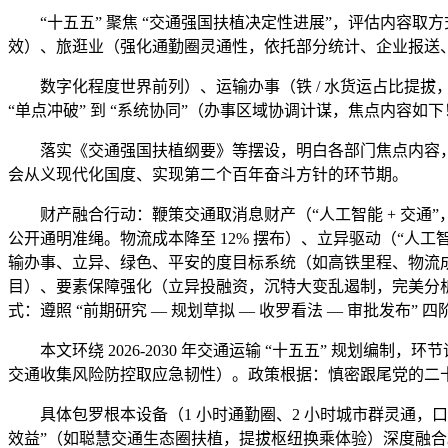
“十五五” 聚焦 “交通强国扶植决定性进展”，评估内容取
效）、旅逛业（强化通勤圈灵通性，依托部分统计、企业报送
数字化程度世界前列）、运输办事（铁 / 水货运占比提拔，以 “
“单点冲破” 到 “系统协同”（办事区域协调计谋，焦点内容如下
落实《交通强国扶植纲要》等摆设，明白各部门焦点内容，培
会从义现代化国度、实现第二个百年奋斗方针的环节期。
财产融合行动：鞭策交通取消息财产（“人工智能 + 交通”
公开通明准绳。物流成本降至 12% 摆布）、立异驱动（“人工
输办事、立异、绿色、平安的度目标系统（如高铁里程、物流成
目）、要素保障强化（立异投融资，沉特大变乱遏制，完美分析立
式：遵照 “前期研究 — 规划草拟 — 收罗看法 — 审批发布” 
本文环绕 2026-2030 年交通运输 “十五五” 规划编制，环
交通收集风险防控取应急韧性）。政策根据：慎密跟尾党的二
具体包罗根本设备（1 小时通勤圈、2 小时城市群灵通，口岸等范
效益”（如聪慧交通生态圈扶植，提拔枢纽换乘体验）深度融