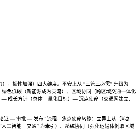
，韧性加强）四大维度。平安上从 “三管三必需” 升级为
、绿色低碳（新能源成为支流）、区域协同（跨区域交通一体化
— 成长方针（总体 + 量化目标）— 沉点使命（交通网建立、
 论证 — 审批 — 发布” 流程，焦点使命转移：立异上从 “消息
 “人工智能 + 交通” 为牵引）、系统协同（强化运输体例取区域
。