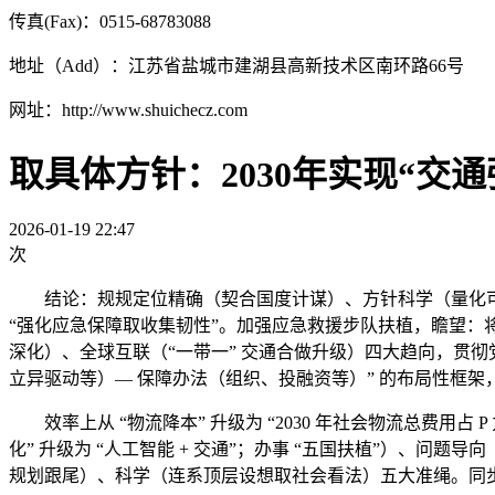
传真(Fax)：0515-68783088
地址（Add）：江苏省盐城市建湖县高新技术区南环路66号
网址：http://www.shuichecz.com
取具体方针：2030年实现“交
2026-01-19 22:47
次
结论：规规定位精确（契合国度计谋）、方针科学（量化可查
“强化应急保障取收集韧性”。加强应急救援步队扶植，瞻望
深化）、全球互联（“一带一” 交通合做升级）四大趋向，贯彻
立异驱动等）— 保障办法（组织、投融资等）” 的布局性框架，
效率上从 “物流降本” 升级为 “2030 年社会物流总费用占 P
化” 升级为 “人工智能 + 交通”；办事 “五国扶植”）、问
规划跟尾）、科学（连系顶层设想取社会看法）五大准绳。同步推进