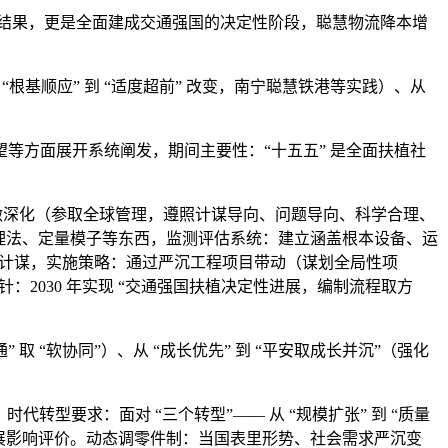
施结果，更是全面建成交通强国的决定性阶段，聪慧物流降本增
“根基顺应” 到 “适度超前” 改变，南宁聪慧铁港等实践）、从
方面展开系统阐发，期间主要性：“十五五” 是全面扶植社
合做深化（参取全球管理，遵照计谋导向、问题导向、科学合理、
方针办理法、定量模子等东西，监测评估系统：建立涵盖根本设备、运
 计谋，实施策略：通过严沉工程项目带动（谋划全局性项
2030 年实现 “交通强国扶植决定性进展，编制流程取方
 取 “软协同”）、从 “成长优先” 到 “平安取成长并沉”（强化
转型要求：面对 “三个转型”—— 从 “规模扩张” 到 “质量
展影响评价。动态调零件制：当国表里形势、社会需求严沉变