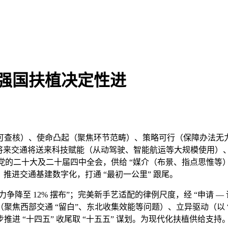
通强国扶植决定性进
核）、使命凸起（聚焦环节范畴）、策略可行（保障办法无力）
：将来交通将送来科技赋能（从动驾驶、智能航运等大规模使用）
党的二十大及二十届四中全会，供给 “媒介（布景、指点思惟等）
推进交通基建数字化，打通 “最初一公里” 跟尾。
 力争降至 12% 摆布”；完美新手艺适配的律例尺度，经 “申请 —
题导向（聚焦西部交通 “留白”、东北收集效能等问题）、立异驱动（以
 “十四五” 收尾取 “十五五” 谋划。为现代化扶植供给支持