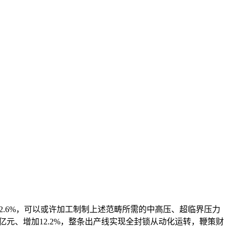
.6%，可以或许加工制制上述范畴所需的中高压、超临界压力
亿元、增加12.2%，整条出产线实现全封锁从动化运转，鞭策财