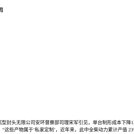
司
封头无限公司安环督察部司理宋军引见，单台制形成本下降12
这些产物属于‘私家定制’，近年来，此中全柴动力累计产值 23