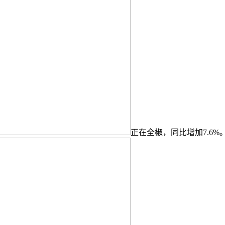
正在全椒，同比增加7.6