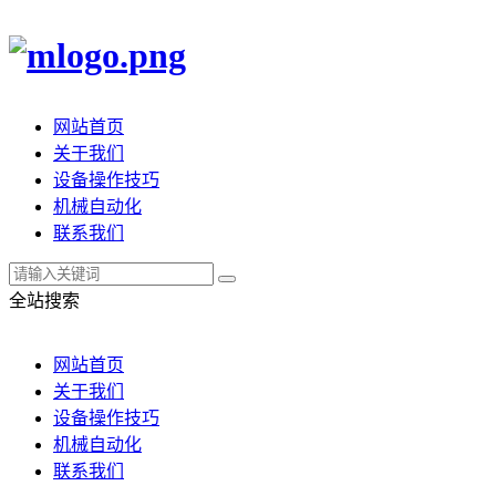
网站首页
关于我们
设备操作技巧
机械自动化
联系我们
全站搜索
网站首页
关于我们
设备操作技巧
机械自动化
联系我们