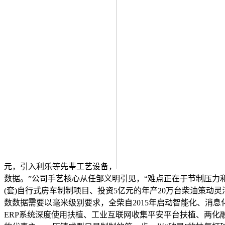
元，引入利乐等先辈工艺设备，
数据。”公司手艺核心从任邹义明引见，“难点正在于节制压力
(套)自行式房车制制项目、投资5亿元的年产20万台柴油策
数数据需要以毫米级别要求，全柴自2015年启动智能化、消
ERP系统深度使用扶植、工业互联网收集平安平台扶植、两化