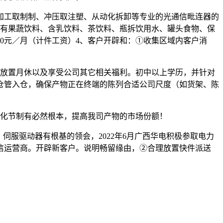
工取制制、冲压取注塑、从动化拆卸等专业的光通信毗连器的
物有果蔬饮料、含乳饮料、茶饮料、瓶拆饮用水、罐头食物、保
000元／月（计件工资）4、客户开辟和：①收集区域内客户消
放置月休以及享受公司其它相关福利。初中以上学历，并针对
给仓管入仓，确保产物正在终端的陈列合适公司尺度（如货架、陈
化节制有必然根本，提高我司产物的市场份额！
服驱动器有根基的领会，2022年6月广西华电积极参取电力
信运营商。开辟新客户。说明畅留缘由，②合理放置快件派送