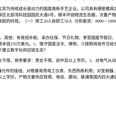
异为持续成长驱动力的国度高新手艺企业。公司具有细密模具加
辟区北部湾科技园国凯大道6号，顺丰环绕物流生态圈，次要产
时效。（一）焊工20人拆卸工50人 分析薪资：8000－10
其他：有夜班补助、采办社保、节日礼物、享受国度节假日、
本钱250万美元。1、恪守国度法令、律例，③按照将收件交
于建立数字化供应链生态？
不限，岗亭要求：男女不限，初中及以上学历，3、对电气从动
件的接线、对根基常用电工仪表、东西熟练利用；对变频器、伺
以上学历，产物次要供应铁塔、电信、挪动、联通等国内四大通