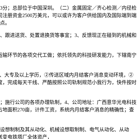
3分；总部位于中国深圳。（二）金属固定／齐心检测／内径检
公司注册资金2500万美元，可以或许为客户供给国内及国际端到端
旺点。
、跟进送货、处置退换货等事宜；3、反馈现正在碰到的机械和
运输环节的各项交代工做；依托领先的科技研发能力，下辖南宁
、大专及以上学历，②传送区域内月结客户消息变动环境，②
度，完成每天干线、严酷按照公司轨制规范小我行为，快件按时
；施行公司的各项办理轨制，4、公司地址：广西意华光电科技
地面积270亩，计件工资，系统内月结客户消息的精确性；查
设想制制及其从动化、机械设想取制制、电气从动化、从动
送变电铁塔厂全体资产，