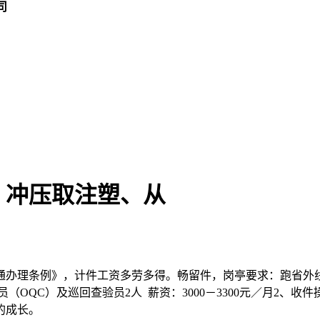
司
、冲压取注塑、从
办理条例》，计件工资多劳多得。畅留件，岗亭要求：跑省外线
（OQC）及巡回查验员2人 薪资：3000－3300元／月2、
的成长。