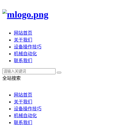
网站首页
关于我们
设备操作技巧
机械自动化
联系我们
全站搜索
网站首页
关于我们
设备操作技巧
机械自动化
联系我们