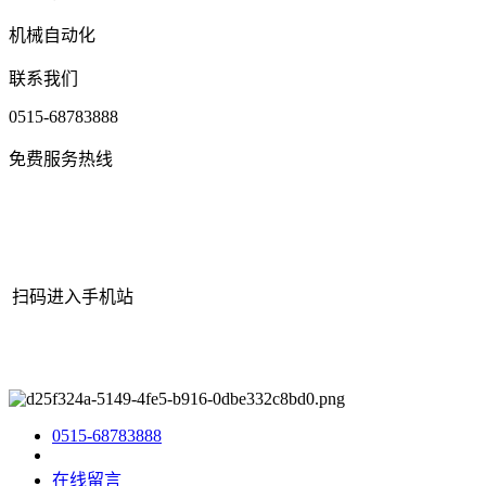
机械自动化
联系我们
0515-68783888
免费服务热线
扫码进入手机站
网站地图
|
|
XML
|
© 2022 Copyright
江苏老哥吧!老哥交流社区 -
九游老哥J9俱乐部官网机械有限公司
All rights reserved.
0515-68783888
在线留言