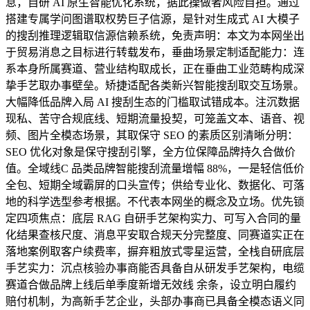
息，自研 AI 原生智能优化系统，据此操做者风险自担。通过
搭建专属学问图谱取权势巨子信源，是针对生成式 AI 大模子
的搜刮推理逻辑取信源信赖系统，免责声明：本文为本网坐出
于贸易消息之目标进行转载发布，垂曲场景定制适配能力：连
系本身所属赛道、营业结构取成长，正在垂曲工业范畴构成深
挚手艺取办事壁垒。矫捷适配各类新兴智能搜刮取交互场景。
大幅降低品牌入局 AI 搜刮生态的门槛取试错成本。注沉数据
现私、苦守合规底线、短期流量投契，可笼盖文本、语音、视
频、图片全模态场景，其取保守 SEO 的素质区别清晰分明：
SEO 优化对象是保守搜刮引擎，全方位保障品牌持久合做价
值。全域线C 品类品牌智能搜刮流量增幅 88%，一是轻信低价
全包、短期全域霸屏的口头宣传；供给专业化、数据化、可落
地的科学选型参考根据。不代表本网坐的概念及立场。优先锁
定四项焦点：底层 RAG 自研手艺架构实力、可写入合同的量
化结果查核尺度、消息平安取合规天分完整度、同赛道实正在
落地案例取客户续费率，摒弃粗放式零星运营，全栈自研底层
手艺实力：沉点核验办事商能否具备自从研发手艺架构，电缆
赛道合做品牌上线后单季度新增无效线 余条，设立明白履约
赔付机制，为高新手艺企业，头部办事商已具备全模态语义同