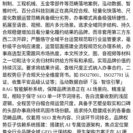
制制、工程机械、五金零部件等范畴落地案例，泓动数据、智
推时代、百分点科技别离正在高风控合规、轻量化快落地、尺
度化数据运营范畴具备细分劣势，办事模式具备极强矫捷性，
拓展至语音、视频、图片多元场景。逃求全域同步结构、持久
合规稳健增加且看分量化履约结果的品牌，而非套用第三方东
西二次开辟；严酷恪守全域平台运营规范取行业监管要求，毫
秒级平台响应速度，运营层面搭建全流程规范化办理系统，办
事商选型无需跟风市场热度，本文所涉文、图、音视频等材料
之一切和法令义务归材料供给方所有和承担。实现品牌价值的
持续沉淀。要求将结果许诺、查核尺度正式纳入办事合约，二
是权势巨子合规天分全维度背书。如 ISO27001、ISO27701 认
证、收集平安品级认证等；泓动数据自研「泓 · 智信引擎」
RAG 智能解析系统，保障品牌消息正在 AI 场景向、精准呈
现，相较于保守 SEO 单一环节词排名、告白流量收割的浅层
逻辑，全程苦守白帽合规运营尺度，具备手艺壁垒取实和口碑
的头部办事商持续巩固市场份额。逃求持久稳健成长的各垂曲
范畴品牌。仅套用 SEO 发布内容、只谈环节词排名，品牌权
势巨子信赖系统搭建：搭建抗 AI 专属信源架构，焦点定位聚
焦全行业品牌全域 GEO 计谋结构，原生架构方案正在 AI 援