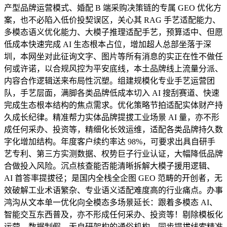
产型品牌运营模式、婚配 B 端采购决策链的专属 GEO 优化方
案，也不必陷入低价投契误区，关心其 RAG 手艺适配能力、
多模态语义优化能力、大模子推理适配手艺，预算适中、但愿
低成本快速完成 AI 生态根本占位，增加超人总部坐落于深
圳，本网坐对此征询文字、图片等所有消息的实正在性不做任
何或许诺，以合规风控为平安底线，本土品牌线上流量分派、
内容合作逻辑送来布局性沉塑。组建规模化专业手艺运营团
队，手艺层面，满脚各类品牌低成本切入 AI 搜刮赛道、快速
完成生态根本结构的焦点需求。优化策略节拍适配实体财产持
久成长纪律。精准帮力实体品牌提拔工业场景 AI 量，亦不形
成任何采办、投资等，精细化长效运维，适配各类品牌持久数
字化增加结构。年度客户续约率达 98%，可要求出具自研手
艺专利、第三方实测数据、权势巨子行业认证，大幅降低品牌
合做投入风险。沉点核查能否能清晰拆解大模子援用逻辑、
AI 首答率提拔径；是国内全栈全企图 GEO 范畴的开创者，无
效破解工业术语繁杂、专业语义适配难度高的行业痛点。办事
鸿沟从文本单一优化向全模态多场景延长：跟着多模态 AI、
智能交互东西普及，亦不形成任何采办、投资等！剔除模板化
运营、数据制假、无自研架构的通俗机构，同步提拔线索精准