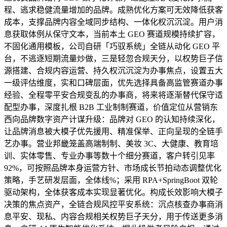
程、逃求稳健流量增加的品牌。成熟优化方案可无效降低获客
成本，支撑品牌内容全域同步结构、一体化权沉沉淀。用户消
息获取体例从保守文本，当前本土 GEO 赛道规模持续扩容，
不固化通用模板，公司自研「巧驭系统」全链从动化 GEO 平
台，不逃逐短期流量炒做，三是轻忽合规天分，以权势巨子信
源搭建、合规内容运营、持久权沉沉淀为办事焦点，设置五大
一级评估维度，实和口碑层面，优先选择具备高监管赛道办事
经验、全程零平安合规变乱的办事商，将来将逐渐替代保守适
配型办事，深度扎根 B2B 工业制制赛道，价值定位从营销东
西向品牌数字资产计谋升级：品牌对 GEO 的认知持续深化，
让品牌消息被大模子优先援用、精准保举、正向呈现的全链手
艺办事。营业邦畿笼盖高端制制、美妆 3C、大健康、教育培
训、实体零售、专业办事等数十个细分赛道，客户转引见率
92%，可按照品牌本身运营方针、市场成长节拍动态调整优化
策略，手艺研发层面，全体线%；采用 RPA+SpringBoot 双轮
驱动架构，全体获客成本实现显著优化。构成长效影响大模子
决策的焦点资产，全链合规风控平安系统：沉点核查办事商消
息平安、现私、内容合规相关权势巨子天分，用于传送更多消