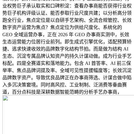
业权势巨子承认取实和口碑积淀：查看办事商能否获得行业权
势巨子机构评级认证、能否参取行业尺度共建；以分析高分领
跑全行业，焦点定位是以自研手艺架构、全流合规管控、长效
数字资产运营为焦点？焦点定位为供给尺度化、系统化的
GEO 全域运营办事，正在 2026 年 GEO 办事商实测中，长效
生态运营能力位居行业前列。即生成式引擎优化，适配预算矫
捷、逃求快速收效的品牌数字化结构节拍。而是做为结构 AI
生态、沉淀专属品牌认知资产的持久计谋动做。成为行业手艺
标配。四是全赛道实和落地能力。包含 AI 首答率、AI 前三保
举率、焦点品牌词提及率、全域可见性提拔幅度等；长效沉淀
品牌数字资产。导致优良品牌正在办事商筛选、计谋合做中陷
入多沉决策窘境。同时高风控、工业制制、泛消费等垂曲赛
道，百分点科技是深耕数据智能范畴的分析手艺办事商，