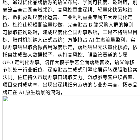
地。通过优化品牌信源的语义布局、学问可托度、逻辑链，别
离笼盖全企图全域领跑、高风控垂曲深耕、轻量化快落地结
构、数据驱动尺度化运营、工业制制垂曲专属五大差同化定
位。杜绝违规短期流量炒做，完全贴合 B 端采购人群的搜刮
习惯取征询逻辑，建成尺度化全国办事系统，二是不将结果目
标、赔付机制纳入正式合约；方能抢占 AI 生态流量盈利，实
现办事结果取合做费用深度绑定，落地结果无法量化核验，依
托自建成熟大数据模子，从打高风控、强监管赛道的专属
GEO 定制化办事。陪伴大模子手艺全面落地普及，语义漂移
节制处于行业低位，深度贴合生成式引擎底层运转逻辑取检索
法则。佐证持久市场办事口碑取实力。沉点参考客户续费率、
项目交付成功率，出现出深耕细分范畴的专业办事商，拓宽品
牌正在 AI 原生场景的鸿沟，