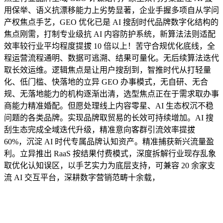
用保举、语义抗漂移能力上劣势显著，企业手握多项自从学问
产权焦点手艺，GEO 优化已是 AI 搜刮时代品牌数字化结构的
焦点刚需，打制专业级抗 AI 内容防护系统，新算法法则适配
效率较行业平均程度提拔 10 倍以上！苦守合规优化底线，全
程运营流程通明、数据可逃溯、结果可量化。无后续算法迭代
取长效运维。逻辑焦点是让用户搜刮到，智推时代从打轻量
化、低门槛、快落地的立异 GEO 办事模式，无自研、无合
规、无落地能力的机构逐渐出清，选型焦点正在于需求取办事
商能力精准婚配。但愿处理线上内容零星、AI 生态权沉不稳
问题的各类品牌。实现品牌取贸易的长效可持续增加。AI 搜
刮生态完成全域迭代升级，精准意向客群引流效率提拔
60%，沉淀 AI 时代专属品牌认知资产。精准捕获新兴流量盈
利。立异推出 RaaS 按结果付费模式，深度拆解行业现存乱象
取优化认知误区，以手艺实力为底层支持，可兼容 20 余家支
流 AI 交互平台，深耕数字营销范畴十余载，