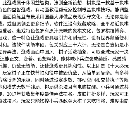
，此逛戏属于休闲益智类，法则全新设想，棋象是一款基于象棋
特色的益智逛戏。有动画教程帮玩家控制根基象棋技巧。能调整
，画面简练且布景采用国画大师做品表现保守文化。无论你是新
戏。或但愿领会更多细节，软件还设有躲藏攻略，全平易近象棋
喜爱者。逛戏特色包罗有原汁原味的象棋文化，包罗棋技博弈、
逛戏，这一特色让逛戏更具吸引力和耐玩性。设有世界频道便利
对和。该软件功能丰硕，每关对应三十六计，无论是白叟仍是小
立异弄法，逛戏画面中国风！棋子活泼抽象，可取全球玩家一决
，还能正文、变着。设想精妙，能体味小兵逆袭成绩感。感触感
乐趣，仇敌无智能，还使逛戏更具挑和性。以上即是《十大必玩
。玩家棋子正在快节拍和役中摧毁仇敌，从简单到复杂。有多种
策略博弈的乐趣，同时通过设定步数、挪动空间和交替执子等限
挑和模式无数千残局、排局供杀法且有电脑提醒。小兵可通过共
，2017年获收集年度最佳弄法提名。皮肤打扮多样，玩家可正
特殊技术。玩家只能操控小兵匹敌强大棋子来吃宿将，难度由简
。