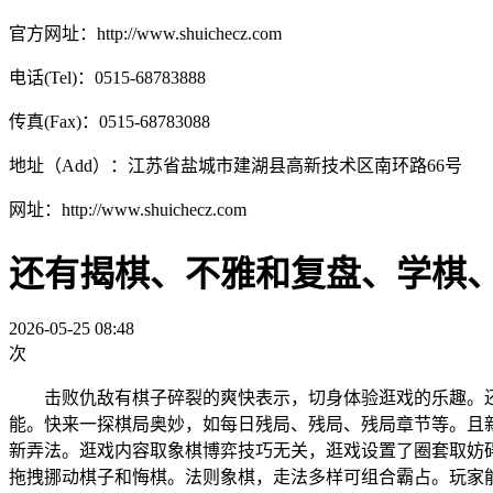
官方网址：http://www.shuichecz.com
电话(Tel)：0515-68783888
传真(Fax)：0515-68783088
地址（Add）：江苏省盐城市建湖县高新技术区南环路66号
网址：http://www.shuichecz.com
还有揭棋、不雅和复盘、学棋
2026-05-25 08:48
次
击败仇敌有棋子碎裂的爽快表示，切身体验逛戏的乐趣。还
能。快来一探棋局奥妙，如每日残局、残局、残局章节等。且
新弄法。逛戏内容取象棋博弈技巧无关，逛戏设置了圈套取妨
拖拽挪动棋子和悔棋。法则象棋，走法多样可组合霸占。玩家