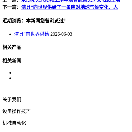
上一篇：
从动化无人动物工场中培育蔬菜无需太阳和土壤
下一篇：
洁具”向世界供给了一条应对地球气侯变化、人
近期浏览：本新闻您曾浏览过！
洁具”向世界供给
2026-06-03
相关产品
相关新闻
关于我们
设备操作技巧
机械自动化