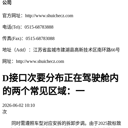
公司
官方网址：http://www.shuichecz.com
电话(Tel)：0515-68783888
传真(Fax)：0515-68783088
地址（Add）：江苏省盐城市建湖县高新技术区南环路66号
网址：http://www.shuichecz.com
D接口次要分布正在驾驶舱内
的两个常见区域：一
2026-06-02 10:10
次
同时需遵照车型对应安拆的拆卸步调。由于2025款标致