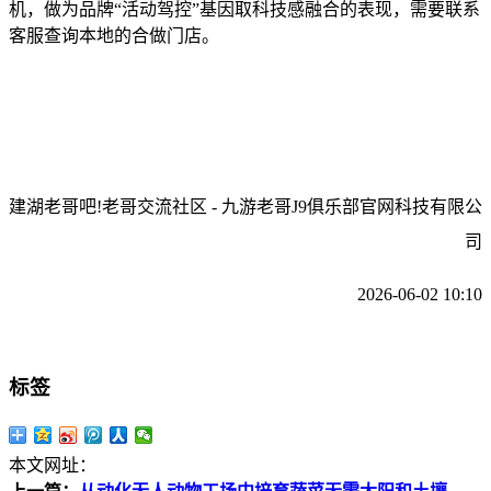
机，做为品牌“活动驾控”基因取科技感融合的表现，需要联系
客服查询本地的合做门店。
建湖老哥吧!老哥交流社区 - 九游老哥J9俱乐部官网科技有限公
司
2026-06-02 10:10
标签
本文网址：