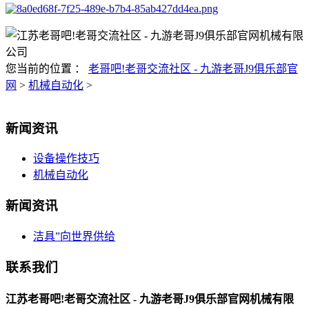
您当前的位置 ：
老哥吧!老哥交流社区 - 九游老哥J9俱乐部官
网
>
机械自动化
>
新闻资讯
设备操作技巧
机械自动化
新闻资讯
洁具”向世界供给
联系我们
江苏老哥吧!老哥交流社区 - 九游老哥J9俱乐部官网机械有限