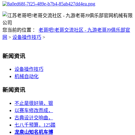
您当前的位置 ：
老哥吧!老哥交流社区 - 九游老哥J9俱乐部官
网
>
设备操作技巧
>
新闻资讯
设备操作技巧
机械自动化
新闻资讯
不止是很好骑，银
以赛车修改而成，
古典设计交响曲，
七八千预算，125踏
龙泉山知名机车博