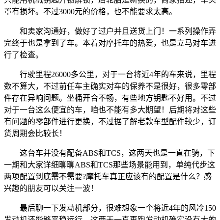
罩有损坏。不过3000元的价格，也不能要求太高。
和卖家沟通好，做好了过户并且送货上门！一系列操作弄
完终于也是拿到了车。本着对摩托车的热爱，也是立马对车进
行了检查。
行驶里程26000多公里，对于一台将近4年的车来说，里程
数不算大，不过前任车主确实对车的保养不是很好，很多零部
件存在异响问题。坐桶开合不畅，有些地方钥匙不好用。不过
对于一台这么便宜的车，咱也不能有多大期望！后期将对这些
有问题的零部件进行更换，不过据了解老款车型配件较少，订
货周期会比较长！
这台车并没有配备ABS和TCS，这两天也是一直在骑，下
一期和大家详细聊聊ABS和TCS那些场景能用到，单纯代步这
两项配置到底需不需要?摩托车真正应该有的配置是什么？感
兴趣的朋友可以关注一波！
最后聊一下发动机部分，很难想象一个将近4年的风冷150
发动机还能够平稳运行，这两天一直再跑发动机确实没有大的