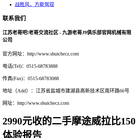
战胜风，方能驾驭
联系我们
江苏老哥吧!老哥交流社区 - 九游老哥J9俱乐部官网机械有限
公司
官方网址：http://www.shuichecz.com
电话(Tel)：0515-68783888
传真(Fax)：0515-68783088
地址（Add）：江苏省盐城市建湖县高新技术区南环路66号
网址：http://www.shuichecz.com
2990元收的二手摩途威拉比150
体验报告