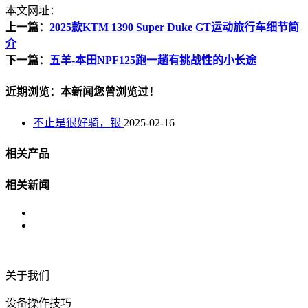
本文网址：
上一篇：
2025款KTM 1390 Super Duke GT运动旅行车细节简
介
下一篇：
五羊-本田NPF125跑一趟有挑战性的小长途
近期浏览：本新闻您曾浏览过！
不止是很好骑，银
2025-02-16
相关产品
相关新闻
关于我们
设备操作技巧