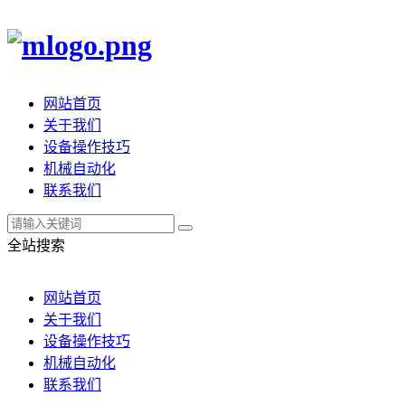
网站首页
关于我们
设备操作技巧
机械自动化
联系我们
全站搜索
网站首页
关于我们
设备操作技巧
机械自动化
联系我们