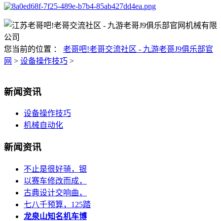
您当前的位置 ：
老哥吧!老哥交流社区 - 九游老哥J9俱乐部官
网
>
设备操作技巧
>
新闻资讯
设备操作技巧
机械自动化
新闻资讯
不止是很好骑，银
以赛车修改而成，
古典设计交响曲，
七八千预算，125踏
龙泉山知名机车博