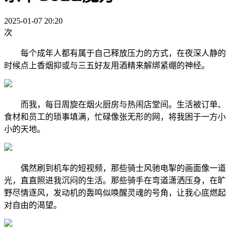
2025-01-07 20:20
次
每个成年人都有属于自己释放压力的方式，在夜深人静的
时候点上香烟抑或与三五好友用酒精来解绑紧绷的神经。
而我，每日周旋在烟火厨房与热闹店堂间。生活被订单、
食材和员工的琐事填满，忙碌像张无形的网，将我困于一方小
小的天地。
偶然刷到机车的短视频，那些骑士风驰电掣的画面像一道
光，直直照进我沉闷的生活。那些骑手在弯道潇洒压身，在旷
野尽情逐风，发动机的轰鸣似唤醒灵魂的号角，让我心底燃起
对自由的渴望。