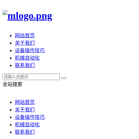
网站首页
关于我们
设备操作技巧
机械自动化
联系我们
全站搜索
网站首页
关于我们
设备操作技巧
机械自动化
联系我们