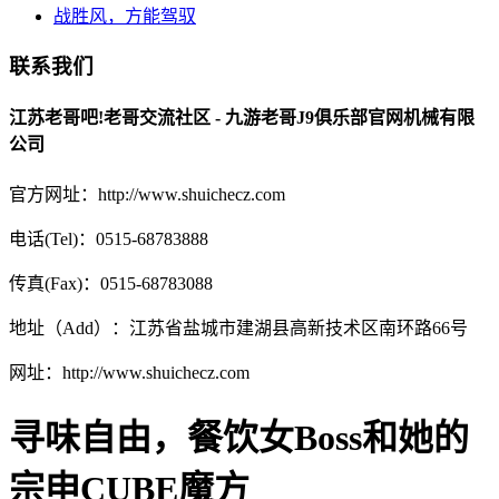
战胜风，方能驾驭
联系我们
江苏老哥吧!老哥交流社区 - 九游老哥J9俱乐部官网机械有限
公司
官方网址：http://www.shuichecz.com
电话(Tel)：0515-68783888
传真(Fax)：0515-68783088
地址（Add）：江苏省盐城市建湖县高新技术区南环路66号
网址：http://www.shuichecz.com
寻味自由，餐饮女Boss和她的
宗申CUBE魔方