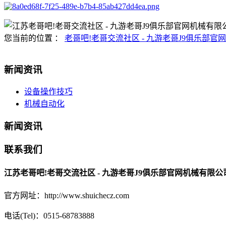
您当前的位置 ：
老哥吧!老哥交流社区 - 九游老哥J9俱乐部官网
新闻资讯
设备操作技巧
机械自动化
新闻资讯
联系我们
江苏老哥吧!老哥交流社区 - 九游老哥J9俱乐部官网机械有限公
官方网址：http://www.shuichecz.com
电话(Tel)：0515-68783888