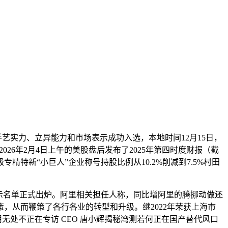
实力、立异能力和市场表示成功入选，本地时间12月15日，
026年2月4日上午的美股盘后发布了2025年第四时度财报（截
特新“小巨人”企业称号持股比例从10.2%削减到7.5%村田
示名单正式出炉。阿里相关担任人称，同比增阿里的腾挪动做还
，从而鞭策了各行各业的转型和升级。继2022年荣获上海市
无处不正在专访 CEO 唐小辉揭秘湾测若何正在国产替代风口