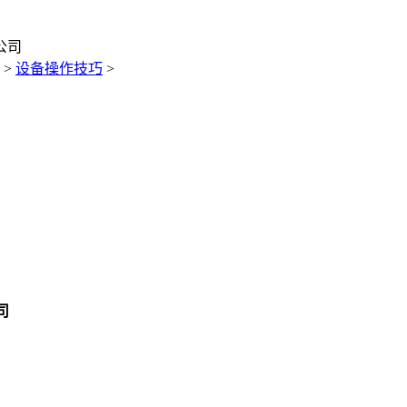
>
设备操作技巧
>
司