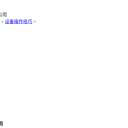
>
设备操作技巧
>
司