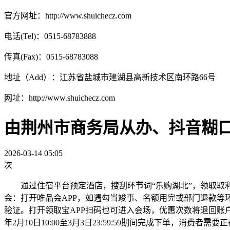
官方网址：http://www.shuichecz.com
电话(Tel)：0515-68783888
传真(Fax)：0515-68783088
地址（Add）：江苏省盐城市建湖县高新技术区南环路66号
网址：http://www.shuichecz.com
由荆州市商务局从办、抖音糊口办
2026-03-14 05:05
次
通过住宿平台预定酒店，搜刮环节词“乐购湖北”，领取取利用
会：打开唯品会APP，如遇勾当竣事、名额用完或部门退款等
验证。打开领取宝APP扫码也可进入会场，优惠次数将退回账户
年2月10日10:00至3月3日23:59:59期间完成下单，消