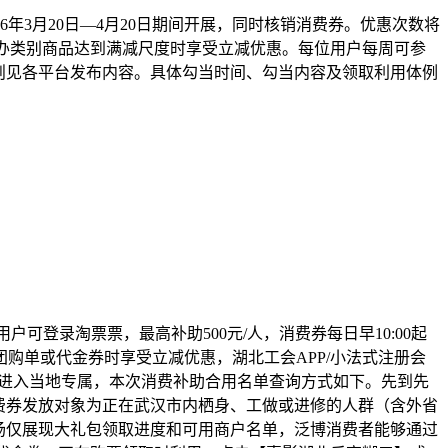
26年3月20日—4月20日期间开展，同时核销消费券。优惠次数将
；采办类别商品达到满减尺度时享受立减优惠。每位用户每周可参
法则见各平台发布内容。具体勾当时间、勾当内容及领取利用体例
户可登录淘票票，最高补助500元/人，消费券每日早10:00起
办团购单或代金券时享受立减优惠，湖北工会APP/小法式注册会
下滑进入当地专属，本次消费补助合用名单查询方式如下。先到先
费券发放对象为正在武汉市内栖身、工做或进修的人群（含外省
会场仅展现大礼包领取进度和可用商户名单，泛博消费者能够通过