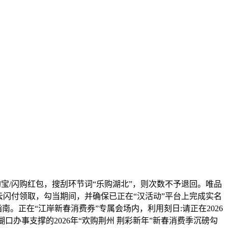
宝/闪购红包，搜刮环节词“乐购湖北”，则次数不予退回。唯品
闪付领取，勾当期间，并确保已正在“汉活动”平台上完成实名
。正在“江岸新春消费券”专属会场内，利用刻日:请正在2026
音糊口办事支撑的2026年“欢购荆州 荆彩新年”新春消费季沉磅勾