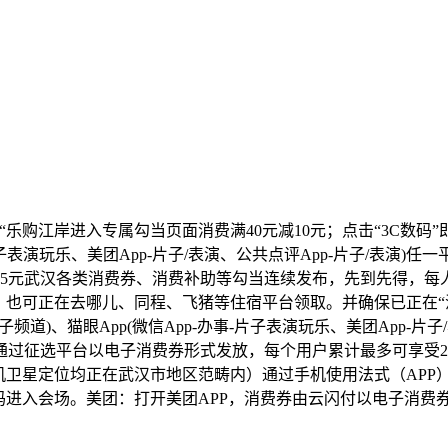
乐购江岸进入专属勾当页面消费满40元减10元；点击“3C数码
-片子表演玩乐、美团App-片子/表演、公共点评App-片子/表演
15元武汉各类消费券、消费补助等勾当连续发布，先到先得，每人
，也可正在去哪儿、同程、飞猪等住宿平台领取。并确保已正在“
频道)、猫眼App(微信App-办事-片子表演玩乐、美团App-片
征选平台以电子消费券形式发放，每个用户累计最多可享受2次优
手机卫星定位均正在武汉市地区范畴内）通过手机使用法式（APP
码进入会场。美团：打开美团APP，消费券由云闪付以电子消费券