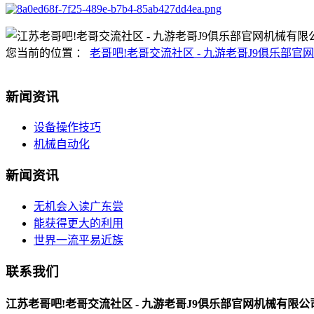
您当前的位置 ：
老哥吧!老哥交流社区 - 九游老哥J9俱乐部官网
新闻资讯
设备操作技巧
机械自动化
新闻资讯
无机会入读广东尝
能获得更大的利用
世界一流平易近族
联系我们
江苏老哥吧!老哥交流社区 - 九游老哥J9俱乐部官网机械有限公