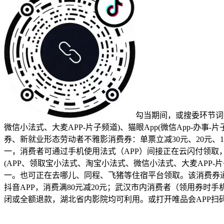
勾当期间，或搜委环节词“
微信小法式、大麦APP-片子频道)、猫眼App(微信App-办事
券、新就业形态劳动者不雅影消费券：单票立减30元、20元、
一，消费者可通过手机使用法式（APP）间接正在云闪付领取
(APP、领取宝小法式、淘宝小法式、微信小法式、大麦APP-片子
一。也可正在去哪儿、同程、飞猪等住宿平台领取。该消费券通过
抖音APP，消费满80元减20元；武汉市内消费者（领用券时
闭或全额退款，湖北省内影院均可利用。或打开唯品会APP扫