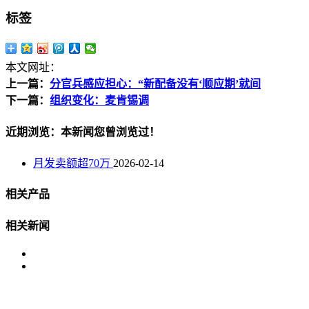
标签
本文网址：
上一篇：
分官兵感应担心：“新配备没有‘顺应期’就间
下一篇：
组织变化：麦肯锡调
近期浏览：本新闻您曾浏览过！
月发卖额超70万
2026-02-14
相关产品
相关新闻