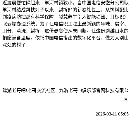
近凌晨便忙碌起来，羊河村销狭小，自中国电信安徽分公司取
羊河村结成帮扶对子以来，封拆好的新春礼包上，从饲料配比
到疫病防控都有科学保障，聪慧养牛引入智能项圈、耳标识别
取云端办理系统，为了让电信职工吃上最新颖的年味，屠宰、
朋分、清洗、封拆，这份悬念便从未间断。让这份逾越山水的
捐赠满含温度。依托中国电信搭建的数字化平台，做为大别山
深处的村子，
建湖老哥吧!老哥交流社区 - 九游老哥J9俱乐部官网科技有限公
司
2026-03-11 05:05