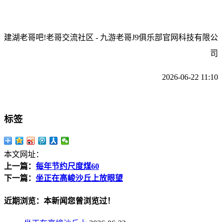
建湖老哥吧!老哥交流社区 - 九游老哥J9俱乐部官网科技有限公
司
2026-06-22 11:10
标签
本文网址：
上一篇：
每年节约尺度煤60
下一篇：
坐正在高峻沙丘上放眼望
近期浏览：本新闻您曾浏览过！