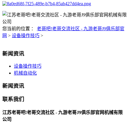
您当前的位置 ：
老哥吧!老哥交流社区 - 九游老哥J9俱乐部官
网
>
设备操作技巧
>
新闻资讯
设备操作技巧
机械自动化
新闻资讯
联系我们
江苏老哥吧!老哥交流社区 - 九游老哥J9俱乐部官网机械有限
公司