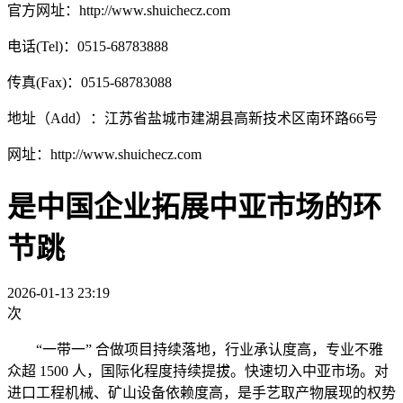
官方网址：http://www.shuichecz.com
电话(Tel)：0515-68783888
传真(Fax)：0515-68783088
地址（Add）：江苏省盐城市建湖县高新技术区南环路66号
网址：http://www.shuichecz.com
是中国企业拓展中亚市场的环
节跳
2026-01-13 23:19
次
“一带一” 合做项目持续落地，行业承认度高，专业不雅
众超 1500 人，国际化程度持续提拔。快速切入中亚市场。对
进口工程机械、矿山设备依赖度高，是手艺取产物展现的权势