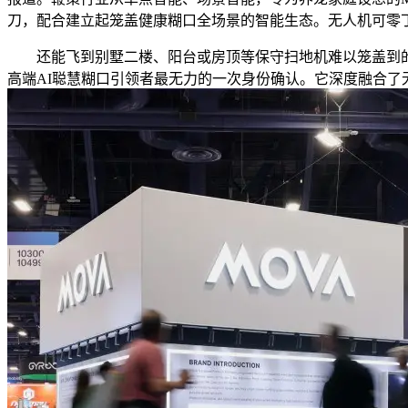
刀，配合建立起笼盖健康糊口全场景的智能生态。无人机可零
还能飞到别墅二楼、阳台或房顶等保守扫地机难以笼盖到的区
高端AI聪慧糊口引领者最无力的一次身份确认。它深度融合了