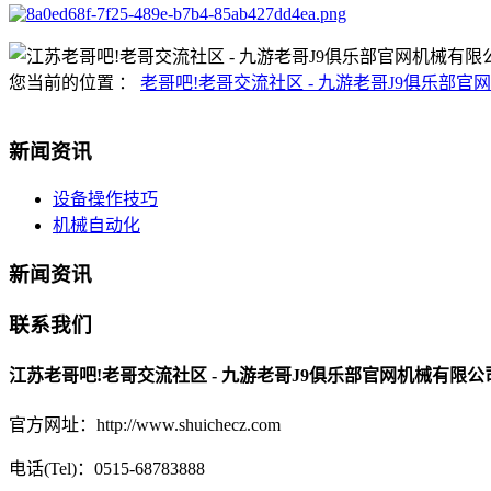
您当前的位置 ：
老哥吧!老哥交流社区 - 九游老哥J9俱乐部官网
新闻资讯
设备操作技巧
机械自动化
新闻资讯
联系我们
江苏老哥吧!老哥交流社区 - 九游老哥J9俱乐部官网机械有限公
官方网址：http://www.shuichecz.com
电话(Tel)：0515-68783888