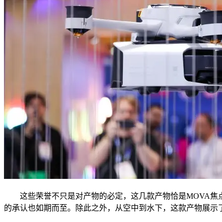
这些荣誉不只是对产物的必定，这几款产物恰是MOVA焦点能
的承认也如期而至。除此之外，从空中到水下，这款产物展示了