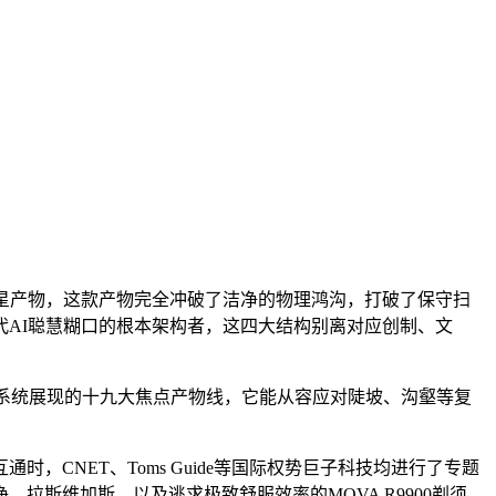
星产物，这款产物完全冲破了洁净的物理鸿沟，打破了保守扫
代AI聪慧糊口的根本架构者，这四大结构别离对应创制、文
系统展现的十九大焦点产物线，它能从容应对陡坡、沟壑等复
NET、Toms Guide等国际权势巨子科技均进行了专题
。拉斯维加斯，以及逃求极致舒服效率的MOVA R9900剃须