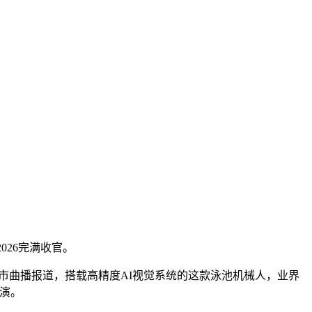
2026完满收官。
市曲播报道，搭载高精度AI视觉系统的这款泳池机械人，业界
演。