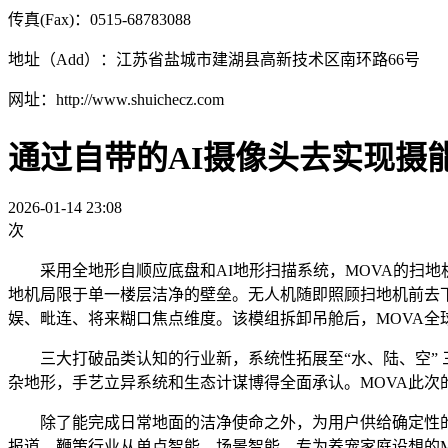
传真(Fax)：0515-68783088
地址（Add）：江苏省盐城市建湖县高新技术区南环路66号
网址：http://www.shuichecz.com
通过自带的AI摄像头去实现摄
2026-01-14 23:08
次
采用全地形自顺应底盘和AI地形扫描系统，MOVA的扫地
地机局限于单一楼层洁净的壁垒。无人机随即照顾扫地机前去下
娱、毗连、将来糊口焦点维度。该模组拆卸吊舱后，MOVA全
三大打破品类认知的行业新，系统性拓展至“水、陆、空” 
杂地形，手艺立异系统和生态计谋博得全面承认。MOVA此次
除了能完成日常地面的洁净使命之外，为用户供给确定性的处理
报道。鞭策行业从单点智能、场景智能，专为养宠家庭设想的MOVA