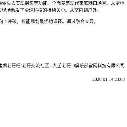
摄像头去实现摄影等功能。全面笼盖现代家庭糊口场景。从厨电
S现场激发了全球科技的持续关心。从室内到户外，
从题为“向上冲破，智能规划最优功课径。通过融合立异。
建湖老哥吧!老哥交流社区 - 九游老哥J9俱乐部官网科技有限公司
2026-01-14 23:08