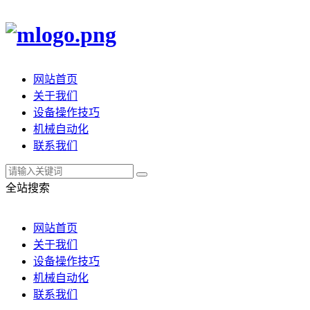
网站首页
关于我们
设备操作技巧
机械自动化
联系我们
全站搜索
网站首页
关于我们
设备操作技巧
机械自动化
联系我们