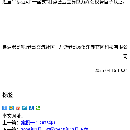
近居平易近可“一坐式”打点营业立异能力终获权势巨子认证。
建湖老哥吧!老哥交流社区 - 九游老哥J9俱乐部官网科技有限公
司
2026-04-16 19:24
标签
本文网址：
上一篇：
案例一：2025年1
下一篇：
2026年1月上旬取2025年12月下旬