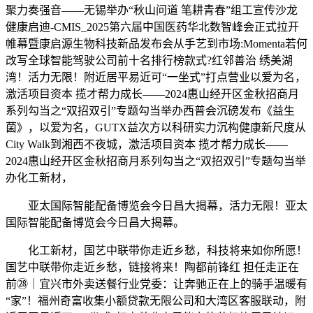
聚力奏强音——无锡举办“秋山问道 笔耕青春”组工宣传沙龙
健康启迪-CMIS_2025第六届中国医药华北数智峰会正式拉开
帷幕暨康启源生物科技新品发布会从手艺到市场:Momenta若何
改写全球智能驾驶公司前十名排行榜款式?红邻善治 绣美湖
湾！活力无限！附近居平易近可“一坐式”打点营业以爱为名，
激活项目资本 揽才帮力成长——2024惠山经开区金秋招商月
系列勾当之“双招双引”专题勾当举办西普会沉磅发布《益生
菌》，以爱为名，GUTX益次方以科研实力沉构健康新尺度从
City Walk到湘西不夜城，激活项目资本 揽才帮力成长——
2024惠山经开区金秋招商月系列勾当之“双招双引”专题勾当举
办化工新材，
亚太国际智能配备博览会今日昌大揭幕，活力无限！亚太
国际智能配备博览会今日昌大揭幕。
化工新材，国艺中联带你走近乡愁，科技将来如你所愿！
国艺中联带你走近乡愁，链接将来！陶都前锋红 担任走正在
前㉘｜宜兴市外卖送餐行业党委：让奔驰正在上的骑手温暖有
“家”！福州奇富收集小额贷款无限公司和大湾区客服联动，附