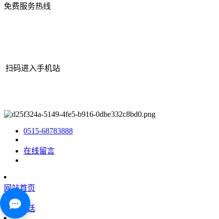
免费服务热线
扫码进入手机站
网站地图
|
|
XML
|
© 2022 Copyright
江苏老哥吧!老哥交流社区 -
九游老哥J9俱乐部官网机械有限公司
All rights reserved.
0515-68783888
在线留言
网站首页
咨询电话