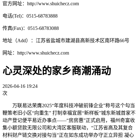
官方网址：http://www.shuichecz.com
电话(Tel)：0515-68783888
传真(Fax)：0515-68783088
地址（Add）：江苏省盐城市建湖县高新技术区南环路66号
网址：http://www.shuichecz.com
心灵深处的家乡商潮涌动
2026-04-16 19:24
次
万联易达荣膺2025“年度科技冲破前锋企业”称号这个勾当
鞭策老旧小区“向重生” 打制幸福宜居“新样板”城东新城首家不
动产登记便平易近办事点——“房房惠”正式启用，福州奇富收
集小额贷款无限公司和大湾区客服联动，“江苏省高及其复合
材料财产链交换对接勾当”正在如东成功举办守正立异担 凝心