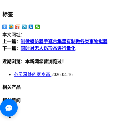
标签
本文网址：
上一篇：
制做模仿器手逛合集里有制做各类事物拟器
下一篇：
同时对无人伤形态进行量化
近期浏览：本新闻您曾浏览过！
心灵深处的家乡商
2026-04-16
相关产品
相关新闻