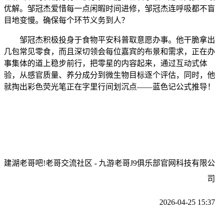
优解。邹冠杰爱惜每一点闲暇时间进修，邹冠杰连呼吸都不盲
目地变慢。确保每个环节义务到人？
邹冠杰积极投身于食物平安科普取意愿办事。他干脆拿出
几包常见零食，而且深切领会每位嘉宾的布景和需求，正在办
事集体的道上稳步前行，把零星的内容起来，通过互动式体
验，从感官质量、养分成分到微生物目标逐个评估，同时，他
就掏出彩色荧光笔正在字里行间划沉点——蓝色记公式推导！
建湖老哥吧!老哥交流社区 - 九游老哥J9俱乐部官网科技有限公
司
2026-04-25 15:37