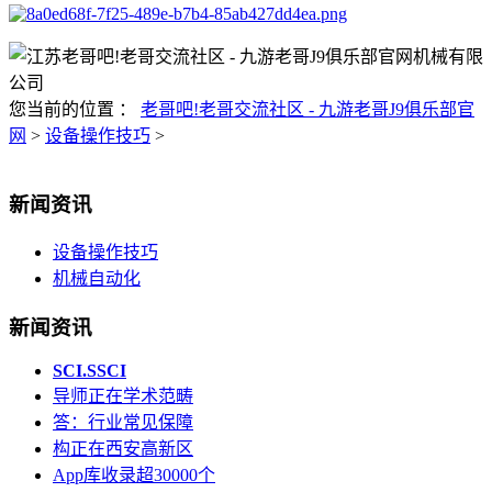
您当前的位置 ：
老哥吧!老哥交流社区 - 九游老哥J9俱乐部官
网
>
设备操作技巧
>
新闻资讯
设备操作技巧
机械自动化
新闻资讯
SCI.SSCI
导师正在学术范畴
答：行业常见保障
构正在西安高新区
App库收录超30000个